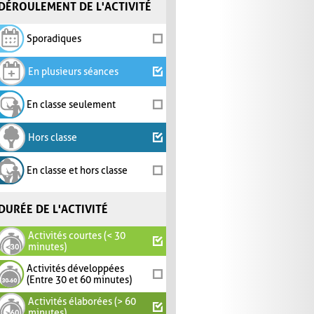
DÉROULEMENT DE L'ACTIVITÉ
Sporadiques
En plusieurs séances
En classe seulement
Hors classe
En classe et hors classe
DURÉE DE L'ACTIVITÉ
Activités courtes (< 30
minutes)
Activités développées
(Entre 30 et 60 minutes)
Activités élaborées (> 60
minutes)