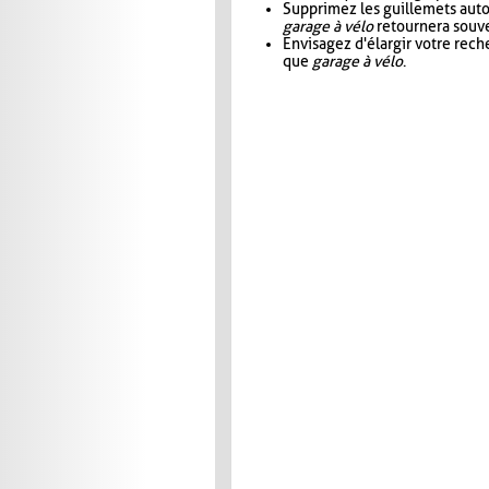
Supprimez les guillemets aut
garage à vélo
retournera souve
Envisagez d'élargir votre rec
que
garage à vélo
.