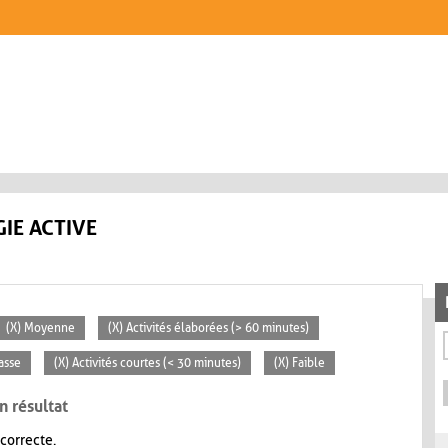
IE ACTIVE
(X) Moyenne
(X) Activités élaborées (> 60 minutes)
lasse
(X) Activités courtes (< 30 minutes)
(X) Faible
n résultat
 correcte.