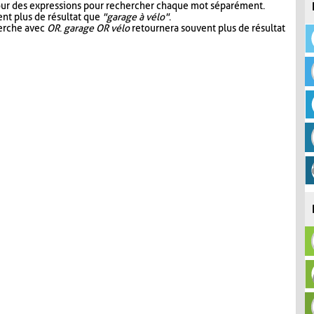
our des expressions pour rechercher chaque mot séparément.
nt plus de résultat que
"garage à vélo"
.
herche avec
OR
.
garage OR vélo
retournera souvent plus de résultat