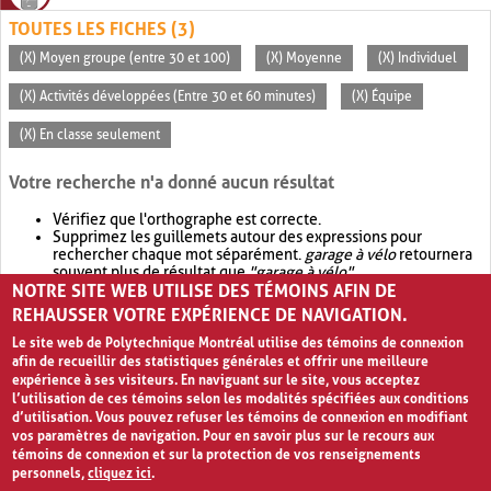
TOUTES LES FICHES (3)
(X) Moyen groupe (entre 30 et 100)
(X) Moyenne
(X) Individuel
(X) Activités développées (Entre 30 et 60 minutes)
(X) Équipe
(X) En classe seulement
Votre recherche n'a donné aucun résultat
Vérifiez que l'orthographe est correcte.
Supprimez les guillemets autour des expressions pour
rechercher chaque mot séparément.
garage à vélo
retournera
souvent plus de résultat que
"garage à vélo"
.
NOTRE SITE WEB UTILISE DES TÉMOINS AFIN DE
Envisagez d'élargir votre recherche avec
OR
.
garage OR vélo
retournera souvent plus de résultat que
garage à vélo
.
REHAUSSER VOTRE EXPÉRIENCE DE NAVIGATION.
Le site web de Polytechnique Montréal utilise des témoins de connexion
afin de recueillir des statistiques générales et offrir une meilleure
expérience à ses visiteurs. En naviguant sur le site, vous acceptez
l’utilisation de ces témoins selon les modalités spécifiées aux conditions
d’utilisation. Vous pouvez refuser les témoins de connexion en modifiant
vos paramètres de navigation. Pour en savoir plus sur le recours aux
témoins de connexion et sur la protection de vos renseignements
personnels,
cliquez ici
.
Avis de confidentialité et conditions d’utilisation