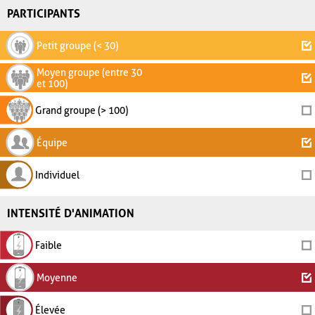
PARTICIPANTS
Petit groupe (< 30)
Moyen groupe (entre 30
et 100)
Grand groupe (> 100)
Équipe
Individuel
INTENSITÉ D'ANIMATION
Faible
Moyenne
Élevée