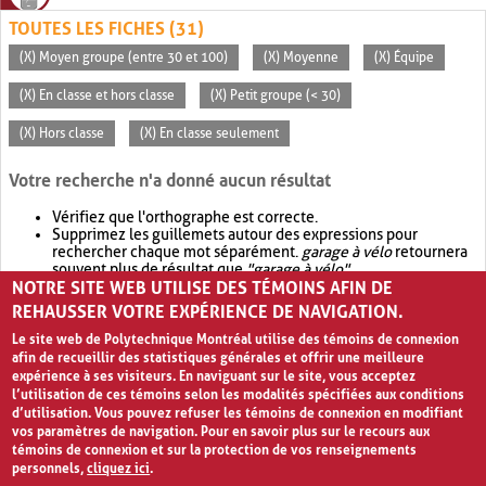
TOUTES LES FICHES (31)
(X) Moyen groupe (entre 30 et 100)
(X) Moyenne
(X) Équipe
(X) En classe et hors classe
(X) Petit groupe (< 30)
(X) Hors classe
(X) En classe seulement
Votre recherche n'a donné aucun résultat
Vérifiez que l'orthographe est correcte.
Supprimez les guillemets autour des expressions pour
rechercher chaque mot séparément.
garage à vélo
retournera
souvent plus de résultat que
"garage à vélo"
.
NOTRE SITE WEB UTILISE DES TÉMOINS AFIN DE
Envisagez d'élargir votre recherche avec
OR
.
garage OR vélo
retournera souvent plus de résultat que
garage à vélo
.
REHAUSSER VOTRE EXPÉRIENCE DE NAVIGATION.
Le site web de Polytechnique Montréal utilise des témoins de connexion
afin de recueillir des statistiques générales et offrir une meilleure
expérience à ses visiteurs. En naviguant sur le site, vous acceptez
l’utilisation de ces témoins selon les modalités spécifiées aux conditions
d’utilisation. Vous pouvez refuser les témoins de connexion en modifiant
vos paramètres de navigation. Pour en savoir plus sur le recours aux
témoins de connexion et sur la protection de vos renseignements
personnels,
cliquez ici
.
Avis de confidentialité et conditions d’utilisation