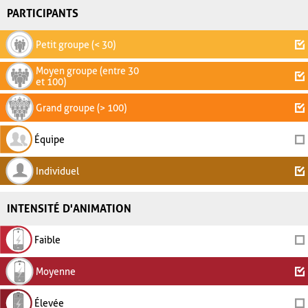
PARTICIPANTS
Petit groupe (< 30)
Moyen groupe (entre 30
et 100)
Grand groupe (> 100)
Équipe
Individuel
INTENSITÉ D'ANIMATION
Faible
Moyenne
Élevée