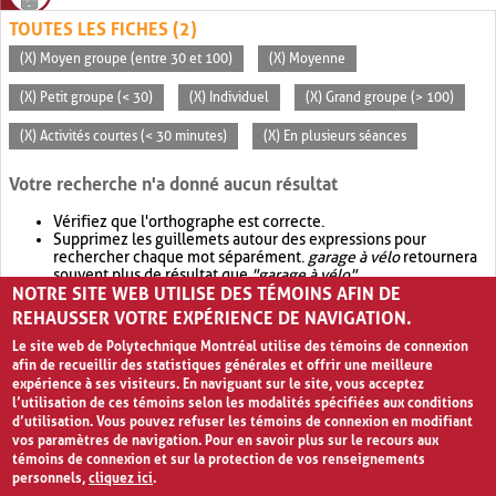
TOUTES LES FICHES (2)
(X) Moyen groupe (entre 30 et 100)
(X) Moyenne
(X) Petit groupe (< 30)
(X) Individuel
(X) Grand groupe (> 100)
(X) Activités courtes (< 30 minutes)
(X) En plusieurs séances
Votre recherche n'a donné aucun résultat
Vérifiez que l'orthographe est correcte.
Supprimez les guillemets autour des expressions pour
rechercher chaque mot séparément.
garage à vélo
retournera
souvent plus de résultat que
"garage à vélo"
.
NOTRE SITE WEB UTILISE DES TÉMOINS AFIN DE
Envisagez d'élargir votre recherche avec
OR
.
garage OR vélo
retournera souvent plus de résultat que
garage à vélo
.
REHAUSSER VOTRE EXPÉRIENCE DE NAVIGATION.
Le site web de Polytechnique Montréal utilise des témoins de connexion
afin de recueillir des statistiques générales et offrir une meilleure
expérience à ses visiteurs. En naviguant sur le site, vous acceptez
l’utilisation de ces témoins selon les modalités spécifiées aux conditions
d’utilisation. Vous pouvez refuser les témoins de connexion en modifiant
vos paramètres de navigation. Pour en savoir plus sur le recours aux
témoins de connexion et sur la protection de vos renseignements
personnels,
cliquez ici
.
Avis de confidentialité et conditions d’utilisation