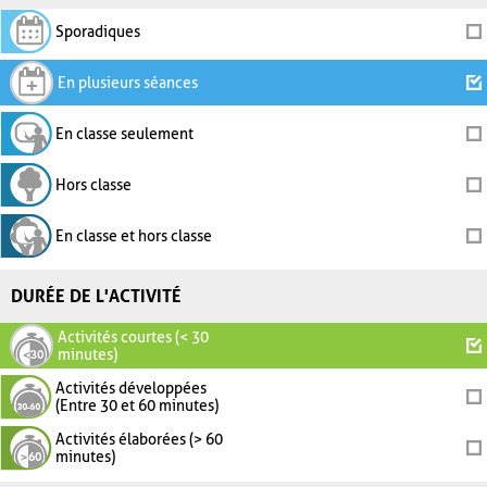
Sporadiques
En plusieurs séances
En classe seulement
Hors classe
En classe et hors classe
DURÉE DE L'ACTIVITÉ
Activités courtes (< 30
minutes)
Activités développées
(Entre 30 et 60 minutes)
Activités élaborées (> 60
minutes)