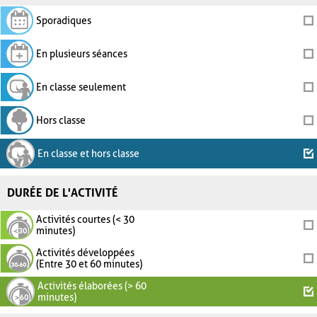
Sporadiques
En plusieurs séances
En classe seulement
Hors classe
En classe et hors classe
DURÉE DE L'ACTIVITÉ
Activités courtes (< 30
minutes)
Activités développées
(Entre 30 et 60 minutes)
Activités élaborées (> 60
minutes)