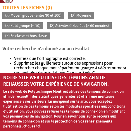
TOUTES LES FICHES (9)
(X) Moyen groupe (entre 30 et 100)
(X) Moyenne
(X) Petit groupe (< 30)
(X) Activités élaborées (> 60 minutes)
(X) En classe et hors classe
Votre recherche n'a donné aucun résultat
Vérifiez que l'orthographe est correcte.
Supprimez les guillemets autour des expressions pour
rechercher chaque mot séparément.
garage à vélo
retournera
souvent plus de résultat que
"garage à vélo"
.
NOTRE SITE WEB UTILISE DES TÉMOINS AFIN DE
Envisagez d'élargir votre recherche avec
OR
.
garage OR vélo
retournera souvent plus de résultat que
garage à vélo
.
REHAUSSER VOTRE EXPÉRIENCE DE NAVIGATION.
Le site web de Polytechnique Montréal utilise des témoins de connexion
afin de recueillir des statistiques générales et offrir une meilleure
expérience à ses visiteurs. En naviguant sur le site, vous acceptez
l’utilisation de ces témoins selon les modalités spécifiées aux conditions
d’utilisation. Vous pouvez refuser les témoins de connexion en modifiant
vos paramètres de navigation. Pour en savoir plus sur le recours aux
témoins de connexion et sur la protection de vos renseignements
personnels,
cliquez ici
.
Avis de confidentialité et conditions d’utilisation