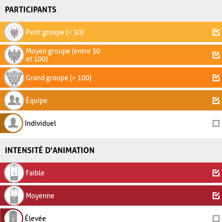
PARTICIPANTS
Petit groupe (< 30)
Moyen groupe (entre 30
et 100)
Grand groupe (> 100)
Équipe
Individuel
INTENSITÉ D'ANIMATION
Faible
Moyenne
Élevée