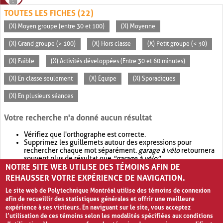
TOUTES LES FICHES (22)
(X) Moyen groupe (entre 30 et 100)
(X) Moyenne
(X) Grand groupe (> 100)
(X) Hors classe
(X) Petit groupe (< 30)
(X) Faible
(X) Activités développées (Entre 30 et 60 minutes)
(X) En classe seulement
(X) Équipe
(X) Sporadiques
(X) En plusieurs séances
Votre recherche n'a donné aucun résultat
Vérifiez que l'orthographe est correcte.
Supprimez les guillemets autour des expressions pour
rechercher chaque mot séparément.
garage à vélo
retournera
souvent plus de résultat que
"garage à vélo"
.
NOTRE SITE WEB UTILISE DES TÉMOINS AFIN DE
Envisagez d'élargir votre recherche avec
OR
.
garage OR vélo
retournera souvent plus de résultat que
garage à vélo
.
REHAUSSER VOTRE EXPÉRIENCE DE NAVIGATION.
Le site web de Polytechnique Montréal utilise des témoins de connexion
afin de recueillir des statistiques générales et offrir une meilleure
expérience à ses visiteurs. En naviguant sur le site, vous acceptez
l’utilisation de ces témoins selon les modalités spécifiées aux conditions