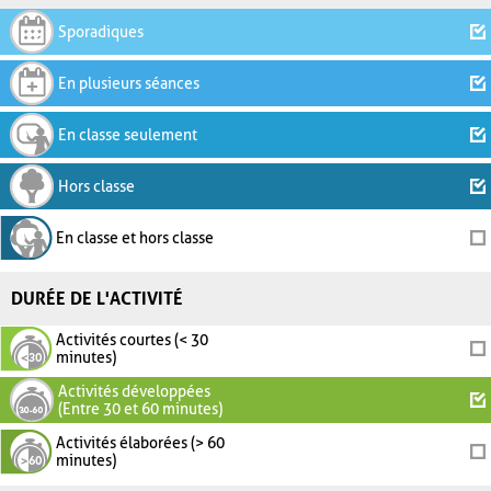
Sporadiques
En plusieurs séances
En classe seulement
Hors classe
En classe et hors classe
DURÉE DE L'ACTIVITÉ
Activités courtes (< 30
minutes)
Activités développées
(Entre 30 et 60 minutes)
Activités élaborées (> 60
minutes)