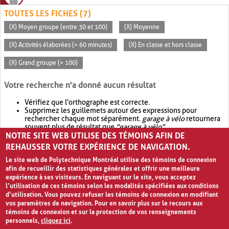
TOUTES LES FICHES (7)
(X) Moyen groupe (entre 30 et 100)
(X) Moyenne
(X) Activités élaborées (> 60 minutes)
(X) En classe et hors classe
(X) Grand groupe (> 100)
Votre recherche n'a donné aucun résultat
Vérifiez que l'orthographe est correcte.
Supprimez les guillemets autour des expressions pour
rechercher chaque mot séparément.
garage à vélo
retournera
souvent plus de résultat que
"garage à vélo"
.
NOTRE SITE WEB UTILISE DES TÉMOINS AFIN DE
Envisagez d'élargir votre recherche avec
OR
.
garage OR vélo
retournera souvent plus de résultat que
garage à vélo
.
REHAUSSER VOTRE EXPÉRIENCE DE NAVIGATION.
Le site web de Polytechnique Montréal utilise des témoins de connexion
afin de recueillir des statistiques générales et offrir une meilleure
expérience à ses visiteurs. En naviguant sur le site, vous acceptez
l’utilisation de ces témoins selon les modalités spécifiées aux conditions
d’utilisation. Vous pouvez refuser les témoins de connexion en modifiant
vos paramètres de navigation. Pour en savoir plus sur le recours aux
témoins de connexion et sur la protection de vos renseignements
personnels,
cliquez ici
.
Avis de confidentialité et conditions d’utilisation