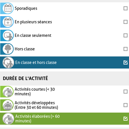
Sporadiques
En plusieurs séances
En classe seulement
Hors classe
En classe et hors classe
DURÉE DE L'ACTIVITÉ
Activités courtes (< 30
minutes)
Activités développées
(Entre 30 et 60 minutes)
Activités élaborées (> 60
minutes)