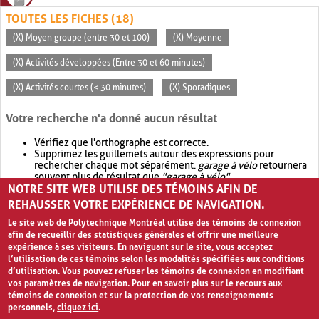
TOUTES LES FICHES (18)
(X) Moyen groupe (entre 30 et 100)
(X) Moyenne
(X) Activités développées (Entre 30 et 60 minutes)
(X) Activités courtes (< 30 minutes)
(X) Sporadiques
Votre recherche n'a donné aucun résultat
Vérifiez que l'orthographe est correcte.
Supprimez les guillemets autour des expressions pour
rechercher chaque mot séparément.
garage à vélo
retournera
souvent plus de résultat que
"garage à vélo"
.
NOTRE SITE WEB UTILISE DES TÉMOINS AFIN DE
Envisagez d'élargir votre recherche avec
OR
.
garage OR vélo
retournera souvent plus de résultat que
garage à vélo
.
REHAUSSER VOTRE EXPÉRIENCE DE NAVIGATION.
Le site web de Polytechnique Montréal utilise des témoins de connexion
afin de recueillir des statistiques générales et offrir une meilleure
expérience à ses visiteurs. En naviguant sur le site, vous acceptez
l’utilisation de ces témoins selon les modalités spécifiées aux conditions
d’utilisation. Vous pouvez refuser les témoins de connexion en modifiant
vos paramètres de navigation. Pour en savoir plus sur le recours aux
témoins de connexion et sur la protection de vos renseignements
personnels,
cliquez ici
.
Avis de confidentialité et conditions d’utilisation