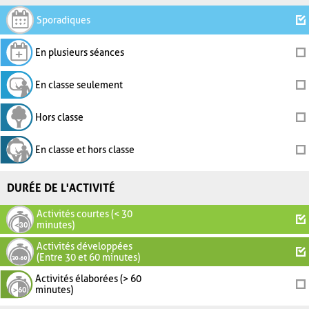
Sporadiques
En plusieurs séances
En classe seulement
Hors classe
En classe et hors classe
DURÉE DE L'ACTIVITÉ
Activités courtes (< 30
minutes)
Activités développées
(Entre 30 et 60 minutes)
Activités élaborées (> 60
minutes)