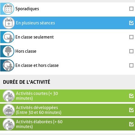
Sporadiques
En plusieurs séances
En classe seulement
Hors classe
En classe et hors classe
DURÉE DE L'ACTIVITÉ
Activités courtes (< 30
minutes)
Activités développées
(Entre 30 et 60 minutes)
Activités élaborées (> 60
minutes)