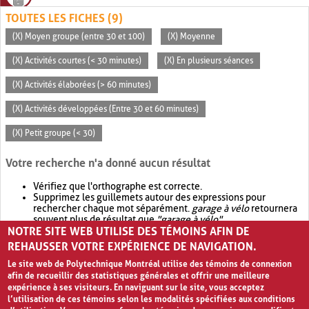
TOUTES LES FICHES (9)
(X) Moyen groupe (entre 30 et 100)
(X) Moyenne
(X) Activités courtes (< 30 minutes)
(X) En plusieurs séances
(X) Activités élaborées (> 60 minutes)
(X) Activités développées (Entre 30 et 60 minutes)
(X) Petit groupe (< 30)
Votre recherche n'a donné aucun résultat
Vérifiez que l'orthographe est correcte.
Supprimez les guillemets autour des expressions pour
rechercher chaque mot séparément.
garage à vélo
retournera
souvent plus de résultat que
"garage à vélo"
.
NOTRE SITE WEB UTILISE DES TÉMOINS AFIN DE
Envisagez d'élargir votre recherche avec
OR
.
garage OR vélo
retournera souvent plus de résultat que
garage à vélo
.
REHAUSSER VOTRE EXPÉRIENCE DE NAVIGATION.
Le site web de Polytechnique Montréal utilise des témoins de connexion
afin de recueillir des statistiques générales et offrir une meilleure
expérience à ses visiteurs. En naviguant sur le site, vous acceptez
l’utilisation de ces témoins selon les modalités spécifiées aux conditions