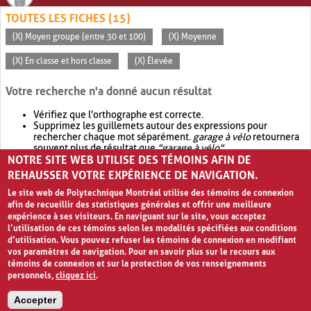
TOUTES LES FICHES (15)
(X) Moyen groupe (entre 30 et 100)
(X) Moyenne
(X) En classe et hors classe
(X) Élevée
Votre recherche n'a donné aucun résultat
Vérifiez que l'orthographe est correcte.
Supprimez les guillemets autour des expressions pour
rechercher chaque mot séparément.
garage à vélo
retournera
souvent plus de résultat que
"garage à vélo"
.
NOTRE SITE WEB UTILISE DES TÉMOINS AFIN DE
Envisagez d'élargir votre recherche avec
OR
.
garage OR vélo
retournera souvent plus de résultat que
garage à vélo
.
REHAUSSER VOTRE EXPÉRIENCE DE NAVIGATION.
Le site web de Polytechnique Montréal utilise des témoins de connexion
afin de recueillir des statistiques générales et offrir une meilleure
expérience à ses visiteurs. En naviguant sur le site, vous acceptez
l’utilisation de ces témoins selon les modalités spécifiées aux conditions
d’utilisation. Vous pouvez refuser les témoins de connexion en modifiant
vos paramètres de navigation. Pour en savoir plus sur le recours aux
témoins de connexion et sur la protection de vos renseignements
personnels,
cliquez ici
.
Avis de confidentialité et conditions d’utilisation
Accepter