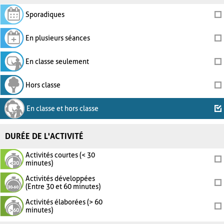
Sporadiques
En plusieurs séances
En classe seulement
Hors classe
En classe et hors classe
DURÉE DE L'ACTIVITÉ
Activités courtes (< 30
minutes)
Activités développées
(Entre 30 et 60 minutes)
Activités élaborées (> 60
minutes)