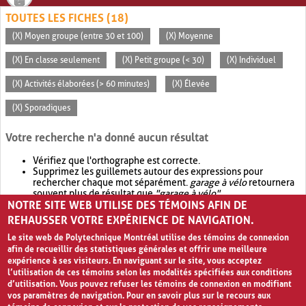
TOUTES LES FICHES (18)
(X) Moyen groupe (entre 30 et 100)
(X) Moyenne
(X) En classe seulement
(X) Petit groupe (< 30)
(X) Individuel
(X) Activités élaborées (> 60 minutes)
(X) Élevée
(X) Sporadiques
Votre recherche n'a donné aucun résultat
Vérifiez que l'orthographe est correcte.
Supprimez les guillemets autour des expressions pour
rechercher chaque mot séparément.
garage à vélo
retournera
souvent plus de résultat que
"garage à vélo"
.
NOTRE SITE WEB UTILISE DES TÉMOINS AFIN DE
Envisagez d'élargir votre recherche avec
OR
.
garage OR vélo
retournera souvent plus de résultat que
garage à vélo
.
REHAUSSER VOTRE EXPÉRIENCE DE NAVIGATION.
Le site web de Polytechnique Montréal utilise des témoins de connexion
afin de recueillir des statistiques générales et offrir une meilleure
expérience à ses visiteurs. En naviguant sur le site, vous acceptez
l’utilisation de ces témoins selon les modalités spécifiées aux conditions
d’utilisation. Vous pouvez refuser les témoins de connexion en modifiant
vos paramètres de navigation. Pour en savoir plus sur le recours aux