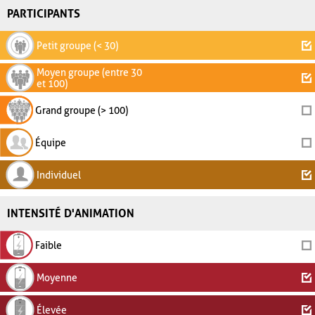
PARTICIPANTS
Petit groupe (< 30)
Moyen groupe (entre 30
et 100)
Grand groupe (> 100)
Équipe
Individuel
INTENSITÉ D'ANIMATION
Faible
Moyenne
Élevée