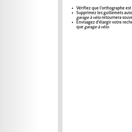
Vérifiez que l'orthographe est
Supprimez les guillemets aut
garage à vélo
retournera souve
Envisagez d'élargir votre rec
que
garage à vélo
.