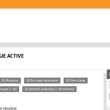
IE ACTIVE
(X) Moyenne
(X) En classe seulement
(X) Hors classe
 groupe (< 30)
(X) Activités élaborées (> 60 minutes)
n résultat