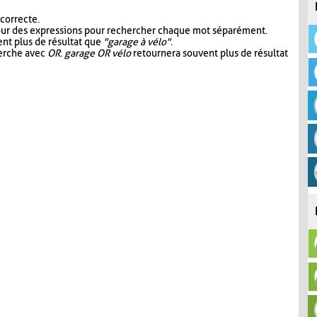
 correcte.
our des expressions pour rechercher chaque mot séparément.
nt plus de résultat que
"garage à vélo"
.
herche avec
OR
.
garage OR vélo
retournera souvent plus de résultat