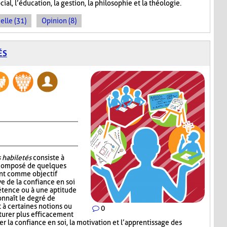
cial, l’éducation, la gestion, la philosophie et la théologie.
elle (31)
Opinion (8)
ÉS
 habiletés
consiste à
 composé de quelques
ont comme objectif
e de la confiance en soi
étence ou à une aptitude
onnaît le degré de
 à certaines notions ou
0
cturer plus efficacement
cer la confiance en soi, la motivation et l’apprentissage des