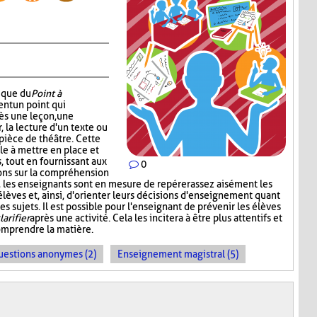
nique du
Point à
ent un point qui
ès une leçon, une
r, la lecture d'un texte ou
pièce de théâtre. Cette
e à mettre en place et
 tout en fournissant aux
0
ons sur la compréhension
t, les enseignants sont en mesure de repérer assez aisément les
s élèves et, ainsi, d'orienter leurs décisions d'enseignement quant
s sujets. Il est possible pour l'enseignant de prévenir les élèves
larifier
après une activité. Cela les incitera à être plus attentifs et
omprendre la matière.
uestions anonymes (2)
Enseignement magistral (5)