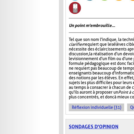
Un point m'embrouille...
Tel que son nom l'indique, la tech
clarifier
requiert que les élèves cibl
nécessite des éclaircissements apr
discussion, la réalisation d'un devoi
le visionnement d'un film ou d'une 
formule pédagogique est donc facil
ne requiert pas beaucoup de temps,
enseignants beaucoup d'informati
des notions par les élèves. En effe
sujets les plus difficiles pour leur
au temps à consacrer à chacun de ce
qu'ils auront à proposer un
Point à c
plus concentrés, et donc à mieux c
Réflexion individuelle (31)
Q
SONDAGES D'OPINION