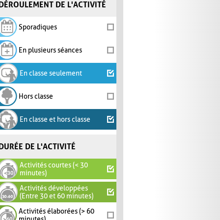
DÉROULEMENT DE L'ACTIVITÉ
Sporadiques
En plusieurs séances
En classe seulement
Hors classe
En classe et hors classe
DURÉE DE L'ACTIVITÉ
Activités courtes (< 30
minutes)
Activités développées
(Entre 30 et 60 minutes)
Activités élaborées (> 60
minutes)