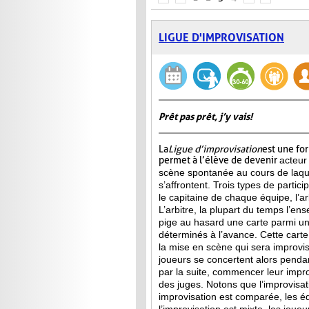
LIGUE D'IMPROVISATION
Prêt pas prêt, j’y vais!
La
Ligue d’improvisation
est une fo
permet à l’élève de devenir
acteur
scène spontanée au cours de laqu
s’affrontent. Trois types de partici
le capitaine de chaque équipe, l’arb
L’arbitre, la plupart du temps l’ens
pige au hasard une carte parmi u
déterminés à l’avance. Cette carte 
la mise en scène qui sera improvis
joueurs se concertent alors penda
par la suite, commencer leur improv
des juges. Notons que l’improvisa
improvisation est comparée, les 