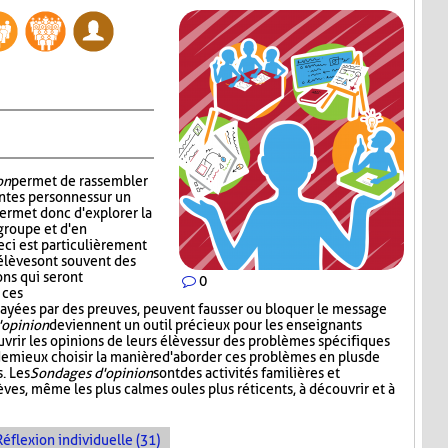
on
permet de rassembler
ntes personnes sur un
permet donc d'explorer la
groupe et d'en
ci est particulièrement
 élèves ont souvent des
ons qui seront
0
 ces
 étayées par des preuves, peuvent fausser ou bloquer le message
'opinion
deviennent un outil précieux pour les enseignants
vrir les opinions de leurs élèves sur des problèmes spécifiques
 de mieux choisir la manière d'aborder ces problèmes en plus de
. Les
Sondages d'opinion
sont des activités familières et
èves, même les plus calmes ou les plus réticents, à découvrir et à
Réflexion individuelle (31)