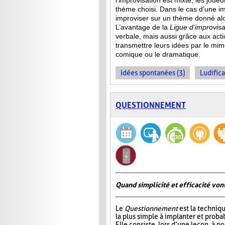
l’improvisation est mixte, les jou
thème choisi. Dans le cas d’une im
improviser sur un thème donné alor
L’avantage de la
Ligue d’improvisa
verbale, mais aussi grâce aux act
transmettre leurs idées par le mime
comique ou le dramatique.
Idées spontanées (3)
Ludifica
QUESTIONNEMENT
Quand simplicité et efficacité vont
Le
Questionnement
est la techniqu
la plus simple à implanter et probab
Elle consiste, lors d’une leçon, à p