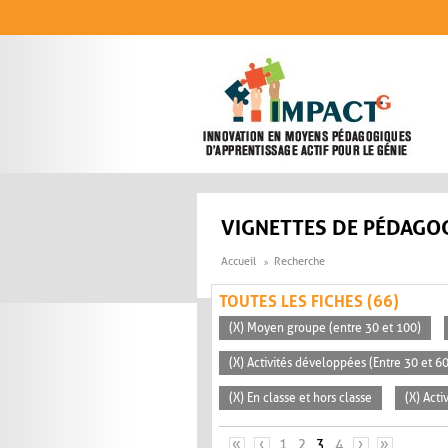
Aller au contenu principal
VIGNETTES DE PÉDAGOG
Accueil
Recherche
TOUTES LES FICHES (66)
(X) Moyen groupe (entre 30 et 100)
(X) Activités développées (Entre 30 et 6
(X) En classe et hors classe
(X) Acti
PAGES
«
‹
1
2
3
4
›
»