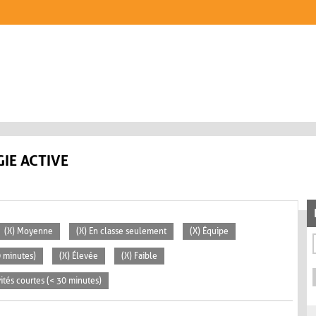
IE ACTIVE
(X) Moyenne
(X) En classe seulement
(X) Équipe
0 minutes)
(X) Élevée
(X) Faible
vités courtes (< 30 minutes)