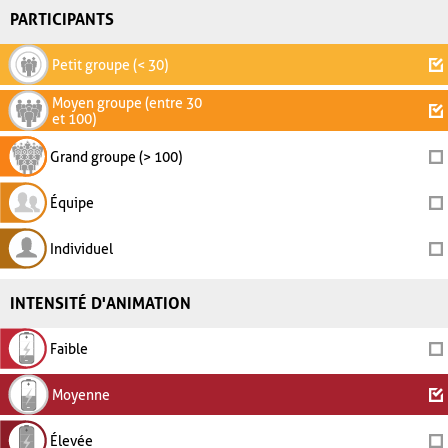
PARTICIPANTS
Petit groupe (< 30)
Moyen groupe (entre 30
et 100)
Grand groupe (> 100)
Équipe
Individuel
INTENSITÉ D'ANIMATION
Faible
Moyenne
Élevée