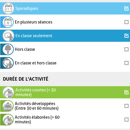
Sporadiques
En plusieurs séances
En classe seulement
Hors classe
En classe et hors classe
DURÉE DE L'ACTIVITÉ
Activités courtes (< 30
minutes)
Activités développées
(Entre 30 et 60 minutes)
Activités élaborées (> 60
minutes)