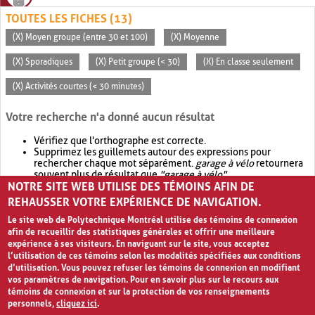
TOUTES LES FICHES (13)
(X) Moyen groupe (entre 30 et 100)
(X) Moyenne
(X) Sporadiques
(X) Petit groupe (< 30)
(X) En classe seulement
(X) Activités courtes (< 30 minutes)
Votre recherche n'a donné aucun résultat
Vérifiez que l'orthographe est correcte.
Supprimez les guillemets autour des expressions pour
rechercher chaque mot séparément.
garage à vélo
retournera
souvent plus de résultat que
"garage à vélo"
.
NOTRE SITE WEB UTILISE DES TÉMOINS AFIN DE
Envisagez d'élargir votre recherche avec
OR
.
garage OR vélo
retournera souvent plus de résultat que
garage à vélo
.
REHAUSSER VOTRE EXPÉRIENCE DE NAVIGATION.
Le site web de Polytechnique Montréal utilise des témoins de connexion
afin de recueillir des statistiques générales et offrir une meilleure
expérience à ses visiteurs. En naviguant sur le site, vous acceptez
l’utilisation de ces témoins selon les modalités spécifiées aux conditions
d’utilisation. Vous pouvez refuser les témoins de connexion en modifiant
vos paramètres de navigation. Pour en savoir plus sur le recours aux
témoins de connexion et sur la protection de vos renseignements
personnels,
cliquez ici
.
Avis de confidentialité et conditions d’utilisation