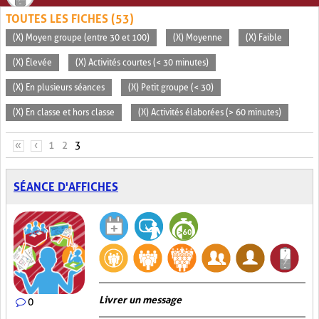
TOUTES LES FICHES (53)
(X) Moyen groupe (entre 30 et 100)
(X) Moyenne
(X) Faible
(X) Élevée
(X) Activités courtes (< 30 minutes)
(X) En plusieurs séances
(X) Petit groupe (< 30)
(X) En classe et hors classe
(X) Activités élaborées (> 60 minutes)
PAGES
«
‹
1
2
3
SÉANCE D'AFFICHES
Livrer un message
0