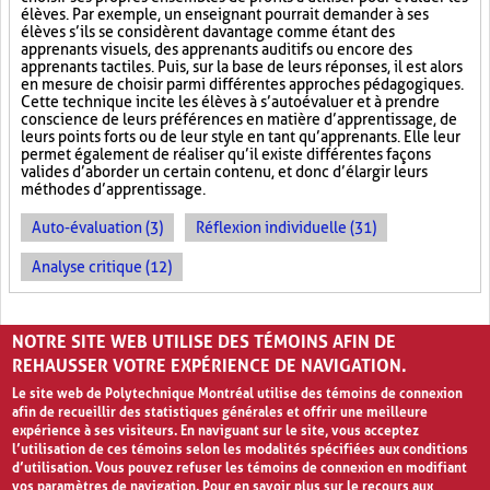
élèves. Par exemple, un enseignant pourrait demander à ses
élèves s’ils se considèrent davantage comme étant des
apprenants visuels, des apprenants auditifs ou encore des
apprenants tactiles. Puis, sur la base de leurs réponses, il est alors
en mesure de choisir parmi différentes approches pédagogiques.
Cette technique incite les élèves à s’autoévaluer et à prendre
conscience de leurs préférences en matière d’apprentissage, de
leurs points forts ou de leur style en tant qu’apprenants. Elle leur
permet également de réaliser qu’il existe différentes façons
valides d’aborder un certain contenu, et donc d’élargir leurs
méthodes d’apprentissage.
Auto-évaluation (3)
Réflexion individuelle (31)
Analyse critique (12)
PAGES
NOTRE SITE WEB UTILISE DES TÉMOINS AFIN DE
«
‹
1
2
3
REHAUSSER VOTRE EXPÉRIENCE DE NAVIGATION.
Le site web de Polytechnique Montréal utilise des témoins de connexion
afin de recueillir des statistiques générales et offrir une meilleure
expérience à ses visiteurs. En naviguant sur le site, vous acceptez
l’utilisation de ces témoins selon les modalités spécifiées aux conditions
d’utilisation. Vous pouvez refuser les témoins de connexion en modifiant
vos paramètres de navigation. Pour en savoir plus sur le recours aux