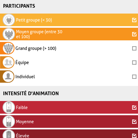
PARTICIPANTS
Petit groupe (< 30)
Moyen groupe (entre 30
et 100)
Grand groupe (> 100)
Équipe
Individuel
INTENSITÉ D'ANIMATION
Faible
Moyenne
Élevée