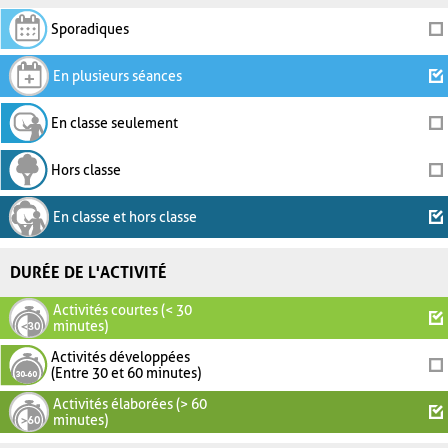
Sporadiques
En plusieurs séances
En classe seulement
Hors classe
En classe et hors classe
DURÉE DE L'ACTIVITÉ
Activités courtes (< 30
minutes)
Activités développées
(Entre 30 et 60 minutes)
Activités élaborées (> 60
minutes)