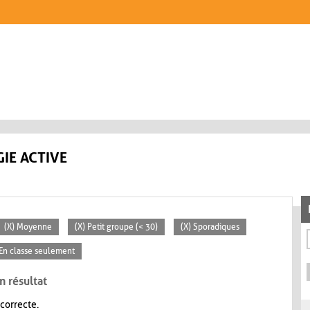
IE ACTIVE
(X) Moyenne
(X) Petit groupe (< 30)
(X) Sporadiques
 En classe seulement
n résultat
 correcte.