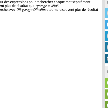
our des expressions pour rechercher chaque mot séparément.
nt plus de résultat que
"garage à vélo"
.
herche avec
OR
.
garage OR vélo
retournera souvent plus de résultat