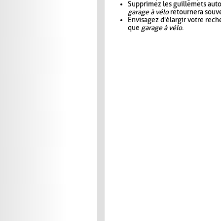
Supprimez les guillemets aut
garage à vélo
retournera souve
Envisagez d'élargir votre rec
que
garage à vélo
.