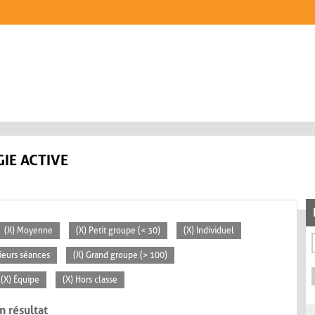
IE ACTIVE
(X) Moyenne
(X) Petit groupe (< 30)
(X) Individuel
sieurs séances
(X) Grand groupe (> 100)
(X) Équipe
(X) Hors classe
n résultat