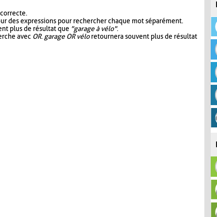
 correcte.
our des expressions pour rechercher chaque mot séparément.
nt plus de résultat que
"garage à vélo"
.
herche avec
OR
.
garage OR vélo
retournera souvent plus de résultat