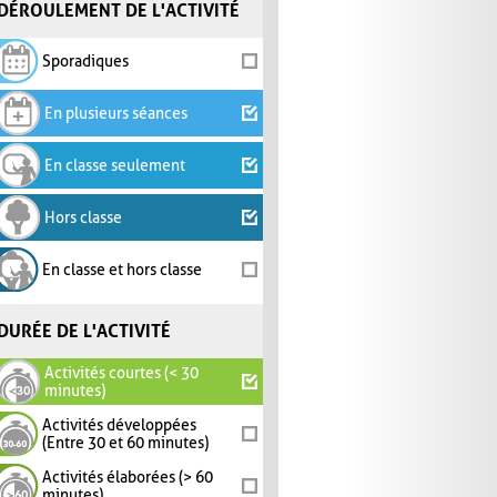
DÉROULEMENT DE L'ACTIVITÉ
Sporadiques
En plusieurs séances
En classe seulement
Hors classe
En classe et hors classe
DURÉE DE L'ACTIVITÉ
Activités courtes (< 30
minutes)
Activités développées
(Entre 30 et 60 minutes)
Activités élaborées (> 60
minutes)