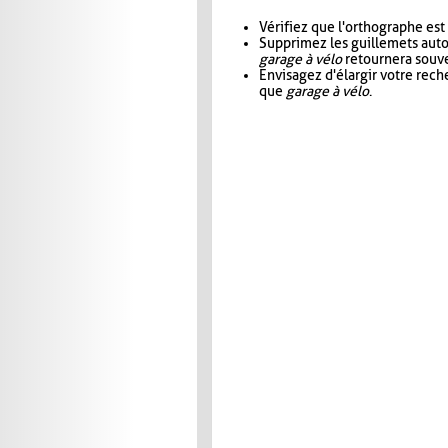
Vérifiez que l'orthographe est
Supprimez les guillemets aut
garage à vélo
retournera souve
Envisagez d'élargir votre rec
que
garage à vélo
.