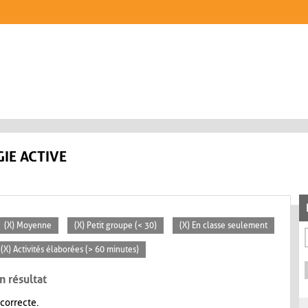
IE ACTIVE
(X) Moyenne
(X) Petit groupe (< 30)
(X) En classe seulement
(X) Activités élaborées (> 60 minutes)
n résultat
 correcte.