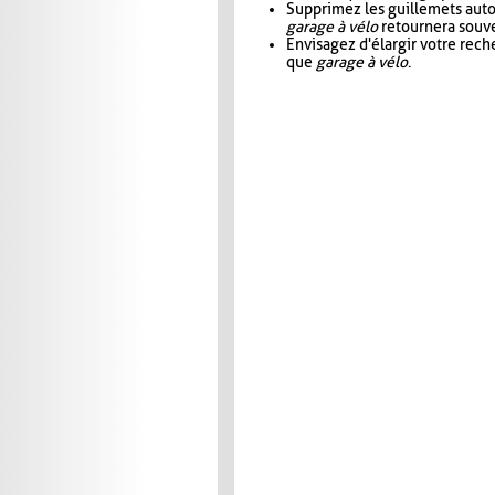
Supprimez les guillemets aut
garage à vélo
retournera souve
Envisagez d'élargir votre rec
que
garage à vélo
.