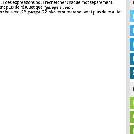
our des expressions pour rechercher chaque mot séparément.
nt plus de résultat que
"garage à vélo"
.
herche avec
OR
.
garage OR vélo
retournera souvent plus de résultat