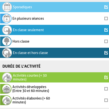
Sporadiques
En plusieurs séances
En classe seulement
Hors classe
En classe et hors classe
DURÉE DE L'ACTIVITÉ
Activités courtes (< 30
minutes)
Activités développées
(Entre 30 et 60 minutes)
Activités élaborées (> 60
minutes)