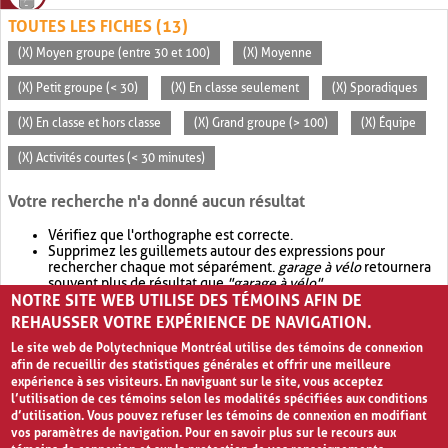
TOUTES LES FICHES (13)
(X) Moyen groupe (entre 30 et 100)
(X) Moyenne
(X) Petit groupe (< 30)
(X) En classe seulement
(X) Sporadiques
(X) En classe et hors classe
(X) Grand groupe (> 100)
(X) Équipe
(X) Activités courtes (< 30 minutes)
Votre recherche n'a donné aucun résultat
Vérifiez que l'orthographe est correcte.
Supprimez les guillemets autour des expressions pour
rechercher chaque mot séparément.
garage à vélo
retournera
souvent plus de résultat que
"garage à vélo"
.
NOTRE SITE WEB UTILISE DES TÉMOINS AFIN DE
Envisagez d'élargir votre recherche avec
OR
.
garage OR vélo
retournera souvent plus de résultat que
garage à vélo
.
REHAUSSER VOTRE EXPÉRIENCE DE NAVIGATION.
Le site web de Polytechnique Montréal utilise des témoins de connexion
afin de recueillir des statistiques générales et offrir une meilleure
expérience à ses visiteurs. En naviguant sur le site, vous acceptez
l’utilisation de ces témoins selon les modalités spécifiées aux conditions
d’utilisation. Vous pouvez refuser les témoins de connexion en modifiant
vos paramètres de navigation. Pour en savoir plus sur le recours aux