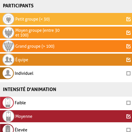
PARTICIPANTS
Petit groupe (< 30)
Moyen groupe (entre 30
et 100)
Grand groupe (> 100)
Équipe
Individuel
INTENSITÉ D'ANIMATION
Faible
Moyenne
Élevée