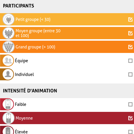
PARTICIPANTS
Petit groupe (< 30)
Moyen groupe (entre 30
et 100)
Grand groupe (> 100)
Équipe
Individuel
INTENSITÉ D'ANIMATION
Faible
Moyenne
Élevée