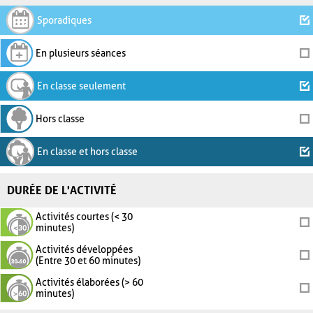
Sporadiques
En plusieurs séances
En classe seulement
Hors classe
En classe et hors classe
DURÉE DE L'ACTIVITÉ
Activités courtes (< 30
minutes)
Activités développées
(Entre 30 et 60 minutes)
Activités élaborées (> 60
minutes)