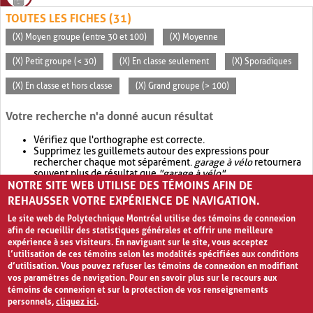
TOUTES LES FICHES (31)
(X) Moyen groupe (entre 30 et 100)
(X) Moyenne
(X) Petit groupe (< 30)
(X) En classe seulement
(X) Sporadiques
(X) En classe et hors classe
(X) Grand groupe (> 100)
Votre recherche n'a donné aucun résultat
Vérifiez que l'orthographe est correcte.
Supprimez les guillemets autour des expressions pour
rechercher chaque mot séparément.
garage à vélo
retournera
souvent plus de résultat que
"garage à vélo"
.
NOTRE SITE WEB UTILISE DES TÉMOINS AFIN DE
Envisagez d'élargir votre recherche avec
OR
.
garage OR vélo
retournera souvent plus de résultat que
garage à vélo
.
REHAUSSER VOTRE EXPÉRIENCE DE NAVIGATION.
Le site web de Polytechnique Montréal utilise des témoins de connexion
afin de recueillir des statistiques générales et offrir une meilleure
expérience à ses visiteurs. En naviguant sur le site, vous acceptez
l’utilisation de ces témoins selon les modalités spécifiées aux conditions
d’utilisation. Vous pouvez refuser les témoins de connexion en modifiant
vos paramètres de navigation. Pour en savoir plus sur le recours aux
témoins de connexion et sur la protection de vos renseignements
personnels,
cliquez ici
.
Avis de confidentialité et conditions d’utilisation