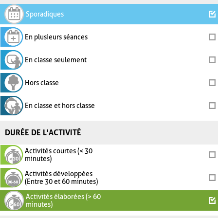
Sporadiques
En plusieurs séances
En classe seulement
Hors classe
En classe et hors classe
DURÉE DE L'ACTIVITÉ
Activités courtes (< 30
minutes)
Activités développées
(Entre 30 et 60 minutes)
Activités élaborées (> 60
minutes)