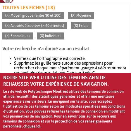
TOUTES LES FICHES (18)
(X) Moyen groupe (entre 30 et 100)
(X) Moyenne
(X) Activités élaborées (> 60 minutes)
(X) Faible
(X) Sporadiques
(X) Individuel
Votre recherche n'a donné aucun résultat
Vérifiez que l'orthographe est correcte.
Supprimez les guillemets autour des expressions pour
rechercher chaque mot séparément.
garage à vélo
retournera
souvent plus de résultat que
"garage à vélo"
.
NOTRE SITE WEB UTILISE DES TÉMOINS AFIN DE
Envisagez d'élargir votre recherche avec
OR
.
garage OR vélo
retournera souvent plus de résultat que
garage à vélo
.
REHAUSSER VOTRE EXPÉRIENCE DE NAVIGATION.
Le site web de Polytechnique Montréal utilise des témoins de connexion
afin de recueillir des statistiques générales et offrir une meilleure
expérience à ses visiteurs. En naviguant sur le site, vous acceptez
l’utilisation de ces témoins selon les modalités spécifiées aux conditions
d’utilisation. Vous pouvez refuser les témoins de connexion en modifiant
vos paramètres de navigation. Pour en savoir plus sur le recours aux
témoins de connexion et sur la protection de vos renseignements
personnels,
cliquez ici
.
Avis de confidentialité et conditions d’utilisation