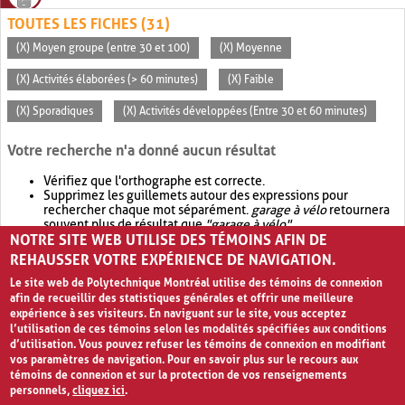
TOUTES LES FICHES (31)
(X) Moyen groupe (entre 30 et 100)
(X) Moyenne
(X) Activités élaborées (> 60 minutes)
(X) Faible
(X) Sporadiques
(X) Activités développées (Entre 30 et 60 minutes)
Votre recherche n'a donné aucun résultat
Vérifiez que l'orthographe est correcte.
Supprimez les guillemets autour des expressions pour
rechercher chaque mot séparément.
garage à vélo
retournera
souvent plus de résultat que
"garage à vélo"
.
NOTRE SITE WEB UTILISE DES TÉMOINS AFIN DE
Envisagez d'élargir votre recherche avec
OR
.
garage OR vélo
retournera souvent plus de résultat que
garage à vélo
.
REHAUSSER VOTRE EXPÉRIENCE DE NAVIGATION.
Le site web de Polytechnique Montréal utilise des témoins de connexion
afin de recueillir des statistiques générales et offrir une meilleure
expérience à ses visiteurs. En naviguant sur le site, vous acceptez
l’utilisation de ces témoins selon les modalités spécifiées aux conditions
d’utilisation. Vous pouvez refuser les témoins de connexion en modifiant
vos paramètres de navigation. Pour en savoir plus sur le recours aux
témoins de connexion et sur la protection de vos renseignements
personnels,
cliquez ici
.
Avis de confidentialité et conditions d’utilisation