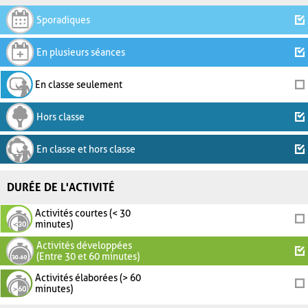
Sporadiques
En plusieurs séances
En classe seulement
Hors classe
En classe et hors classe
DURÉE DE L'ACTIVITÉ
Activités courtes (< 30
minutes)
Activités développées
(Entre 30 et 60 minutes)
Activités élaborées (> 60
minutes)