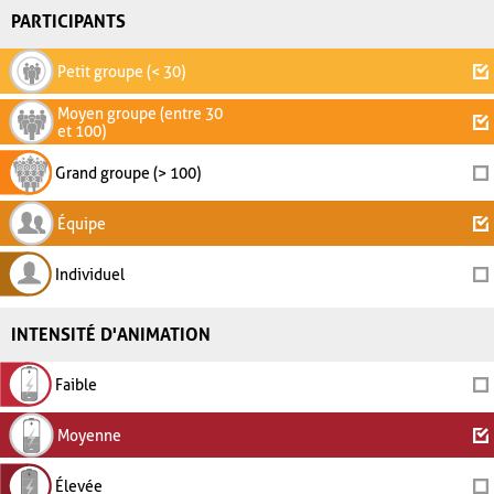
PARTICIPANTS
Petit groupe (< 30)
Moyen groupe (entre 30
et 100)
Grand groupe (> 100)
Équipe
Individuel
INTENSITÉ D'ANIMATION
Faible
Moyenne
Élevée