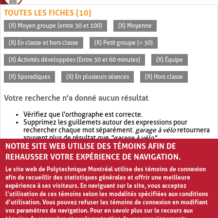
TOUTES LES FICHES (10)
(X) Moyen groupe (entre 30 et 100)
(X) Moyenne
(X) En classe et hors classe
(X) Petit groupe (< 30)
(X) Activités développées (Entre 30 et 60 minutes)
(X) Équipe
(X) Sporadiques
(X) En plusieurs séances
(X) Hors classe
Votre recherche n'a donné aucun résultat
Vérifiez que l'orthographe est correcte.
Supprimez les guillemets autour des expressions pour
rechercher chaque mot séparément.
garage à vélo
retournera
souvent plus de résultat que
"garage à vélo"
.
NOTRE SITE WEB UTILISE DES TÉMOINS AFIN DE
Envisagez d'élargir votre recherche avec
OR
.
garage OR vélo
retournera souvent plus de résultat que
garage à vélo
.
REHAUSSER VOTRE EXPÉRIENCE DE NAVIGATION.
Le site web de Polytechnique Montréal utilise des témoins de connexion
afin de recueillir des statistiques générales et offrir une meilleure
expérience à ses visiteurs. En naviguant sur le site, vous acceptez
l’utilisation de ces témoins selon les modalités spécifiées aux conditions
d’utilisation. Vous pouvez refuser les témoins de connexion en modifiant
vos paramètres de navigation. Pour en savoir plus sur le recours aux