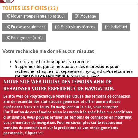
TOUTES LES FICHES (22)
(X) Moyen groupe (entre 30 et 100)
(X) Moyenne
(X) En classe seulement
(X) En plusieurs séances
(X) Individuel
(X) Petit groupe (< 30)
Votre recherche n'a donné aucun résultat
Vérifiez que l'orthographe est correcte.
Supprimez les guillemets autour des expressions pour
rechercher chaque mot séparément.
garage à vélo
retournera
souvent plus de résultat que
"garage à vélo"
.
NOTRE SITE WEB UTILISE DES TÉMOINS AFIN DE
Envisagez d'élargir votre recherche avec
OR
.
garage OR vélo
retournera souvent plus de résultat que
garage à vélo
.
REHAUSSER VOTRE EXPÉRIENCE DE NAVIGATION.
Le site web de Polytechnique Montréal utilise des témoins de connexion
afin de recueillir des statistiques générales et offrir une meilleure
expérience à ses visiteurs. En naviguant sur le site, vous acceptez
l’utilisation de ces témoins selon les modalités spécifiées aux conditions
d’utilisation. Vous pouvez refuser les témoins de connexion en modifiant
vos paramètres de navigation. Pour en savoir plus sur le recours aux
témoins de connexion et sur la protection de vos renseignements
personnels,
cliquez ici
.
Avis de confidentialité et conditions d’utilisation