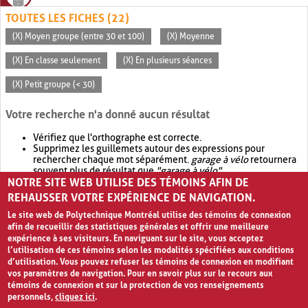
TOUTES LES FICHES (22)
(X) Moyen groupe (entre 30 et 100)
(X) Moyenne
(X) En classe seulement
(X) En plusieurs séances
(X) Petit groupe (< 30)
Votre recherche n'a donné aucun résultat
Vérifiez que l'orthographe est correcte.
Supprimez les guillemets autour des expressions pour
rechercher chaque mot séparément.
garage à vélo
retournera
souvent plus de résultat que
"garage à vélo"
.
NOTRE SITE WEB UTILISE DES TÉMOINS AFIN DE
Envisagez d'élargir votre recherche avec
OR
.
garage OR vélo
retournera souvent plus de résultat que
garage à vélo
.
REHAUSSER VOTRE EXPÉRIENCE DE NAVIGATION.
Le site web de Polytechnique Montréal utilise des témoins de connexion
afin de recueillir des statistiques générales et offrir une meilleure
expérience à ses visiteurs. En naviguant sur le site, vous acceptez
l’utilisation de ces témoins selon les modalités spécifiées aux conditions
d’utilisation. Vous pouvez refuser les témoins de connexion en modifiant
vos paramètres de navigation. Pour en savoir plus sur le recours aux
témoins de connexion et sur la protection de vos renseignements
personnels,
cliquez ici
.
Avis de confidentialité et conditions d’utilisation