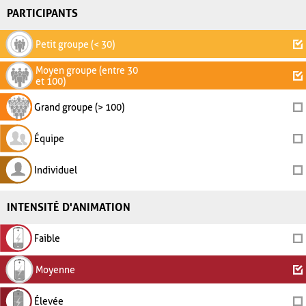
PARTICIPANTS
Petit groupe (< 30)
Moyen groupe (entre 30
et 100)
Grand groupe (> 100)
Équipe
Individuel
INTENSITÉ D'ANIMATION
Faible
Moyenne
Élevée