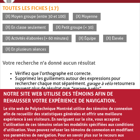
TOUTES LES FICHES (17)
(X) Moyen groupe (entre 30 et 100)
(X) Moyenne
(X) En classe seulement
(X) Petit groupe (< 30)
(X) Activités élaborées (> 60 minutes)
(X) Équipe
(X) Élevée
(X) En plusieurs séances
Votre recherche n'a donné aucun résultat
Vérifiez que l'orthographe est correcte.
Supprimez les guillemets autour des expressions pour
rechercher chaque mot séparément.
garage à vélo
retournera
souvent plus de résultat que
"garage à vélo"
.
NOTRE SITE WEB UTILISE DES TÉMOINS AFIN DE
Envisagez d'élargir votre recherche avec
OR
.
garage OR vélo
retournera souvent plus de résultat que
garage à vélo
.
REHAUSSER VOTRE EXPÉRIENCE DE NAVIGATION.
Le site web de Polytechnique Montréal utilise des témoins de connexion
afin de recueillir des statistiques générales et offrir une meilleure
expérience à ses visiteurs. En naviguant sur le site, vous acceptez
l’utilisation de ces témoins selon les modalités spécifiées aux conditions
d’utilisation. Vous pouvez refuser les témoins de connexion en modifiant
vos paramètres de navigation. Pour en savoir plus sur le recours aux