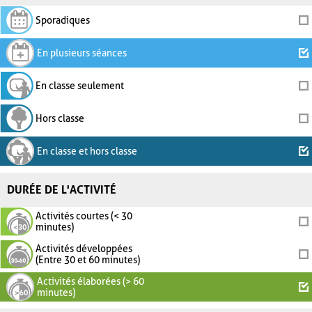
Sporadiques
En plusieurs séances
En classe seulement
Hors classe
En classe et hors classe
DURÉE DE L'ACTIVITÉ
Activités courtes (< 30
minutes)
Activités développées
(Entre 30 et 60 minutes)
Activités élaborées (> 60
minutes)