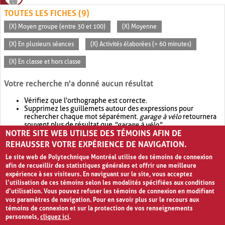
TOUTES LES FICHES (9)
(X) Moyen groupe (entre 30 et 100)
(X) Moyenne
(X) En plusieurs séances
(X) Activités élaborées (> 60 minutes)
(X) En classe et hors classe
Votre recherche n'a donné aucun résultat
Vérifiez que l'orthographe est correcte.
Supprimez les guillemets autour des expressions pour
rechercher chaque mot séparément.
garage à vélo
retournera
souvent plus de résultat que
"garage à vélo"
.
NOTRE SITE WEB UTILISE DES TÉMOINS AFIN DE
Envisagez d'élargir votre recherche avec
OR
.
garage OR vélo
retournera souvent plus de résultat que
garage à vélo
.
REHAUSSER VOTRE EXPÉRIENCE DE NAVIGATION.
Le site web de Polytechnique Montréal utilise des témoins de connexion
afin de recueillir des statistiques générales et offrir une meilleure
expérience à ses visiteurs. En naviguant sur le site, vous acceptez
l’utilisation de ces témoins selon les modalités spécifiées aux conditions
d’utilisation. Vous pouvez refuser les témoins de connexion en modifiant
vos paramètres de navigation. Pour en savoir plus sur le recours aux
témoins de connexion et sur la protection de vos renseignements
personnels,
cliquez ici
.
Avis de confidentialité et conditions d’utilisation