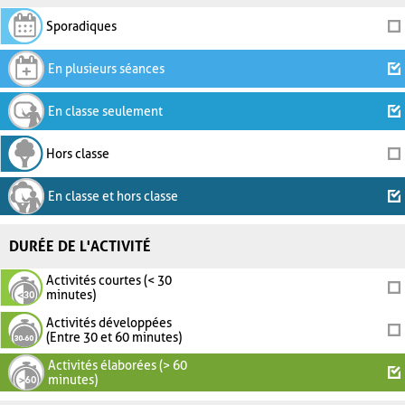
Sporadiques
En plusieurs séances
En classe seulement
Hors classe
En classe et hors classe
DURÉE DE L'ACTIVITÉ
Activités courtes (< 30
minutes)
Activités développées
(Entre 30 et 60 minutes)
Activités élaborées (> 60
minutes)