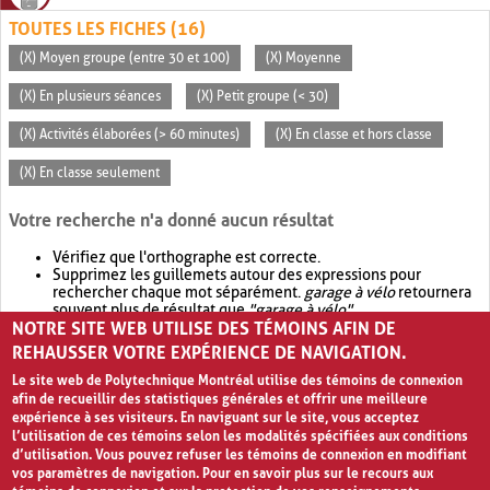
TOUTES LES FICHES (16)
(X) Moyen groupe (entre 30 et 100)
(X) Moyenne
(X) En plusieurs séances
(X) Petit groupe (< 30)
(X) Activités élaborées (> 60 minutes)
(X) En classe et hors classe
(X) En classe seulement
Votre recherche n'a donné aucun résultat
Vérifiez que l'orthographe est correcte.
Supprimez les guillemets autour des expressions pour
rechercher chaque mot séparément.
garage à vélo
retournera
souvent plus de résultat que
"garage à vélo"
.
NOTRE SITE WEB UTILISE DES TÉMOINS AFIN DE
Envisagez d'élargir votre recherche avec
OR
.
garage OR vélo
retournera souvent plus de résultat que
garage à vélo
.
REHAUSSER VOTRE EXPÉRIENCE DE NAVIGATION.
Le site web de Polytechnique Montréal utilise des témoins de connexion
afin de recueillir des statistiques générales et offrir une meilleure
expérience à ses visiteurs. En naviguant sur le site, vous acceptez
l’utilisation de ces témoins selon les modalités spécifiées aux conditions
d’utilisation. Vous pouvez refuser les témoins de connexion en modifiant
vos paramètres de navigation. Pour en savoir plus sur le recours aux