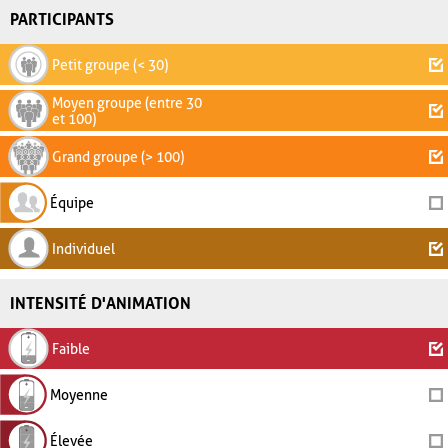
PARTICIPANTS
Petit groupe (< 30)
Moyen groupe (entre 30
et 100)
Grand groupe (> 100)
Équipe
Individuel
INTENSITÉ D'ANIMATION
Faible
Moyenne
Élevée