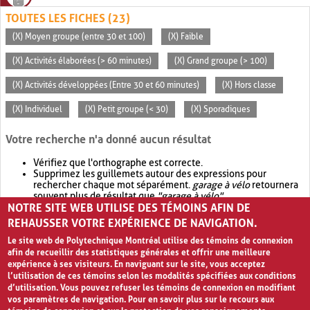
TOUTES LES FICHES (23)
(X) Moyen groupe (entre 30 et 100)
(X) Faible
(X) Activités élaborées (> 60 minutes)
(X) Grand groupe (> 100)
(X) Activités développées (Entre 30 et 60 minutes)
(X) Hors classe
(X) Individuel
(X) Petit groupe (< 30)
(X) Sporadiques
Votre recherche n'a donné aucun résultat
Vérifiez que l'orthographe est correcte.
Supprimez les guillemets autour des expressions pour
rechercher chaque mot séparément.
garage à vélo
retournera
souvent plus de résultat que
"garage à vélo"
.
NOTRE SITE WEB UTILISE DES TÉMOINS AFIN DE
Envisagez d'élargir votre recherche avec
OR
.
garage OR vélo
retournera souvent plus de résultat que
garage à vélo
.
REHAUSSER VOTRE EXPÉRIENCE DE NAVIGATION.
Le site web de Polytechnique Montréal utilise des témoins de connexion
afin de recueillir des statistiques générales et offrir une meilleure
expérience à ses visiteurs. En naviguant sur le site, vous acceptez
l’utilisation de ces témoins selon les modalités spécifiées aux conditions
d’utilisation. Vous pouvez refuser les témoins de connexion en modifiant
vos paramètres de navigation. Pour en savoir plus sur le recours aux