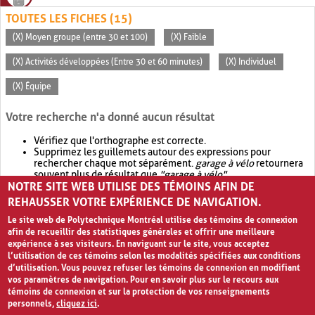
TOUTES LES FICHES (15)
(X) Moyen groupe (entre 30 et 100)
(X) Faible
(X) Activités développées (Entre 30 et 60 minutes)
(X) Individuel
(X) Équipe
Votre recherche n'a donné aucun résultat
Vérifiez que l'orthographe est correcte.
Supprimez les guillemets autour des expressions pour
rechercher chaque mot séparément.
garage à vélo
retournera
souvent plus de résultat que
"garage à vélo"
.
NOTRE SITE WEB UTILISE DES TÉMOINS AFIN DE
Envisagez d'élargir votre recherche avec
OR
.
garage OR vélo
retournera souvent plus de résultat que
garage à vélo
.
REHAUSSER VOTRE EXPÉRIENCE DE NAVIGATION.
Le site web de Polytechnique Montréal utilise des témoins de connexion
afin de recueillir des statistiques générales et offrir une meilleure
expérience à ses visiteurs. En naviguant sur le site, vous acceptez
l’utilisation de ces témoins selon les modalités spécifiées aux conditions
d’utilisation. Vous pouvez refuser les témoins de connexion en modifiant
vos paramètres de navigation. Pour en savoir plus sur le recours aux
témoins de connexion et sur la protection de vos renseignements
personnels,
cliquez ici
.
Avis de confidentialité et conditions d’utilisation