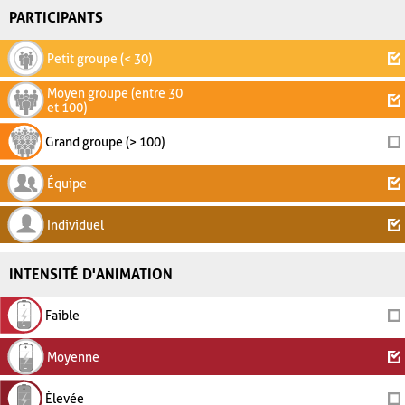
PARTICIPANTS
Petit groupe (< 30)
Moyen groupe (entre 30
et 100)
Grand groupe (> 100)
Équipe
Individuel
INTENSITÉ D'ANIMATION
Faible
Moyenne
Élevée