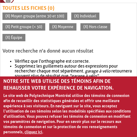
TOUTES LES FICHES (0)
(X) Moyen groupe (entre 30 et 100)
(X) Individuel
(X) Petit groupe (< 30)
(X) Moyenne
(X) Hors classe
(X) Équipe
Votre recherche n'a donné aucun résultat
Vérifiez que l'orthographe est correcte.
Supprimez les guillemets autour des expressions pour
rechercher chaque mot séparément.
garage à vélo
retournera
souvent plus de résultat que
"garage à vélo"
.
NOTRE SITE WEB UTILISE DES TÉMOINS AFIN DE
Envisagez d'élargir votre recherche avec
OR
.
garage OR vélo
retournera souvent plus de résultat que
garage à vélo
.
REHAUSSER VOTRE EXPÉRIENCE DE NAVIGATION.
Le site web de Polytechnique Montréal utilise des témoins de connexion
afin de recueillir des statistiques générales et offrir une meilleure
expérience à ses visiteurs. En naviguant sur le site, vous acceptez
l’utilisation de ces témoins selon les modalités spécifiées aux conditions
d’utilisation. Vous pouvez refuser les témoins de connexion en modifiant
vos paramètres de navigation. Pour en savoir plus sur le recours aux
témoins de connexion et sur la protection de vos renseignements
personnels,
cliquez ici
.
Avis de confidentialité et conditions d’utilisation