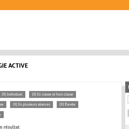
IE ACTIVE
(X) Individuel
(X) En classe et hors classe
sse
(X) En plusieurs séances
(X) Élevée
e
n résultat