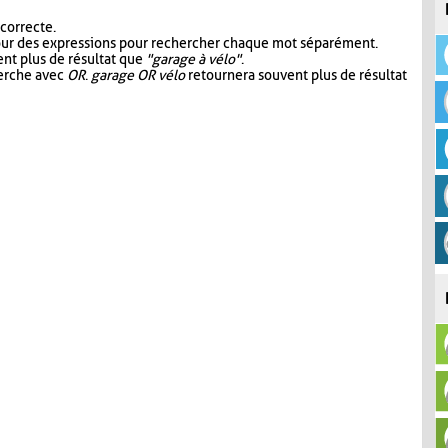
 correcte.
our des expressions pour rechercher chaque mot séparément.
nt plus de résultat que
"garage à vélo"
.
herche avec
OR
.
garage OR vélo
retournera souvent plus de résultat