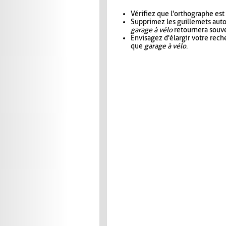
Vérifiez que l'orthographe est
Supprimez les guillemets aut
garage à vélo
retournera souve
Envisagez d'élargir votre rec
que
garage à vélo
.