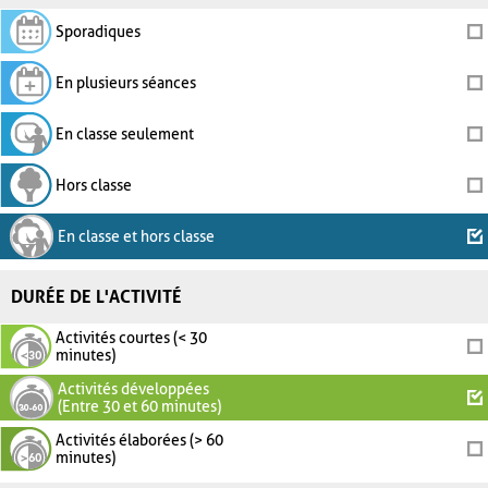
Sporadiques
En plusieurs séances
En classe seulement
Hors classe
En classe et hors classe
DURÉE DE L'ACTIVITÉ
Activités courtes (< 30
minutes)
Activités développées
(Entre 30 et 60 minutes)
Activités élaborées (> 60
minutes)