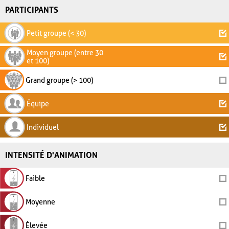
PARTICIPANTS
Petit groupe (< 30)
Moyen groupe (entre 30
et 100)
Grand groupe (> 100)
Équipe
Individuel
INTENSITÉ D'ANIMATION
Faible
Moyenne
Élevée