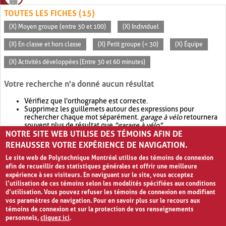
TOUTES LES FICHES (15)
(X) Moyen groupe (entre 30 et 100)
(X) Individuel
(X) En classe et hors classe
(X) Petit groupe (< 30)
(X) Équipe
(X) Activités développées (Entre 30 et 60 minutes)
Votre recherche n'a donné aucun résultat
Vérifiez que l'orthographe est correcte.
Supprimez les guillemets autour des expressions pour
rechercher chaque mot séparément.
garage à vélo
retournera
souvent plus de résultat que
"garage à vélo"
.
NOTRE SITE WEB UTILISE DES TÉMOINS AFIN DE
Envisagez d'élargir votre recherche avec
OR
.
garage OR vélo
retournera souvent plus de résultat que
garage à vélo
.
REHAUSSER VOTRE EXPÉRIENCE DE NAVIGATION.
Le site web de Polytechnique Montréal utilise des témoins de connexion
afin de recueillir des statistiques générales et offrir une meilleure
expérience à ses visiteurs. En naviguant sur le site, vous acceptez
l’utilisation de ces témoins selon les modalités spécifiées aux conditions
d’utilisation. Vous pouvez refuser les témoins de connexion en modifiant
vos paramètres de navigation. Pour en savoir plus sur le recours aux
témoins de connexion et sur la protection de vos renseignements
personnels,
cliquez ici
.
Avis de confidentialité et conditions d’utilisation