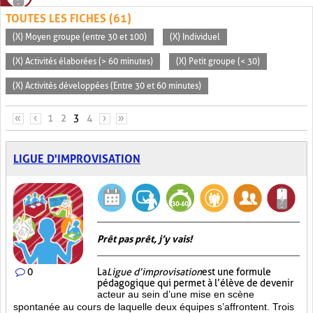
TOUTES LES FICHES (61)
(X) Moyen groupe (entre 30 et 100)
(X) Individuel
(X) Activités élaborées (> 60 minutes)
(X) Petit groupe (< 30)
(X) Activités développées (Entre 30 et 60 minutes)
PAGES
«
‹
1
2
3
4
›
»
LIGUE D'IMPROVISATION
Prêt pas prêt, j’y vais!
0
La
Ligue d’improvisation
est une formule
pédagogique qui permet à l’élève de devenir
acteur au sein d’une mise en scène
spontanée au cours de laquelle deux équipes s’affrontent. Trois