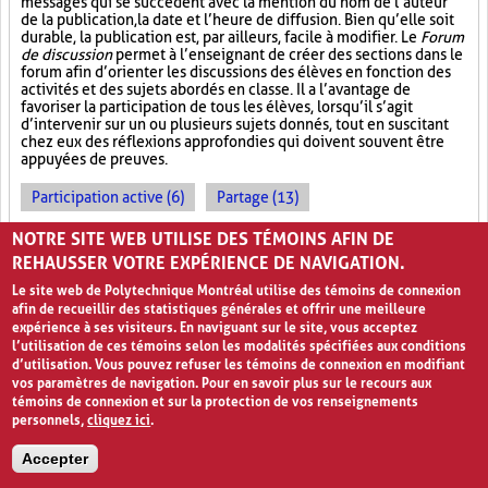
messages qui se succèdent avec la mention du nom de l’auteur
de la publication, la date et l’heure de diffusion. Bien qu’elle soit
durable, la publication est, par ailleurs, facile à modifier. Le
Forum
de discussion
permet à l’enseignant de créer des sections dans le
forum afin d’orienter les discussions des élèves en fonction des
activités et des sujets abordés en classe. Il a l’avantage de
favoriser la participation de tous les élèves, lorsqu’il s’agit
d’intervenir sur un ou plusieurs sujets donnés, tout en suscitant
chez eux des réflexions approfondies qui doivent souvent être
appuyées de preuves.
Participation active (6)
Partage (13)
Outil électronique (4)
NOTRE SITE WEB UTILISE DES TÉMOINS AFIN DE
REHAUSSER VOTRE EXPÉRIENCE DE NAVIGATION.
PAGES
Le site web de Polytechnique Montréal utilise des témoins de connexion
afin de recueillir des statistiques générales et offrir une meilleure
«
‹
1
2
3
4
›
»
expérience à ses visiteurs. En naviguant sur le site, vous acceptez
l’utilisation de ces témoins selon les modalités spécifiées aux conditions
d’utilisation. Vous pouvez refuser les témoins de connexion en modifiant
vos paramètres de navigation. Pour en savoir plus sur le recours aux
témoins de connexion et sur la protection de vos renseignements
personnels,
cliquez ici
.
Accepter