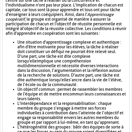
centré sur une tâche à réaliser où la concurrence et
l'individualisme n'ont pas leur place. L'implication de chacun est
capitale, car tous sont là pour apprendre et tous ont pour tâche
d'enseigner à leurs coéquipiers. Ainsi, dans l'
Apprentissage
coopératif
, le groupe est organisé de manière à assurer la
participation de chacun et l'objectif de réussite personnelle est
intégré à l'objectif de la réussite collective. Les conditions à réunir
afin d'apprendre en coopération sont les suivantes :
Une situation d'apprentissage complexe et authentique :
afin d'être motivante pour les élèves, la tâche à réaliser
doit constituer un défi qui ne pourrait être relevé seul.
D'une part, une tâche est dite complexe
lorsqu'elle implique une compréhension
multidimensionnelle et nécessite diverses interactions
dans la discussion, l’argumentation et la réflexion autour
de la recherche de solutions. D'autre part, une tâche est
dite authentique lorsqu'elle s’ancre dans la vie de l’élève,
de l’école ou de la communauté.
Un objectif commun : permet de rassembler les membres
de l'équipe et de mettre en commun leurs connaissances et
leurs talents.
L'interdépendance et la responsabilisation : chaque
membre du groupe s’engage à mettre ses forces
individuelles à contribution dans l’atteinte de l’objectif et
engage sa responsabilité envers les autres membres du
groupe et par rapport à lui-même, en tant qu’apprenant.
L'hétérogénéité des groupes : bâtir des équipes de sorte à
ce que les forces au sein du groupe soient diversifiées et