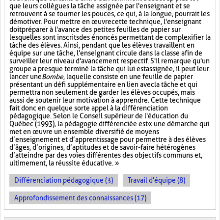
que leurs collègues la tâche assignée par l'enseignant et se
retrouvent à se tourner les pouces, ce qui, à la longue, pourrait les
démotiver. Pour mettre en œuvre cette technique, l'enseignant
doit préparer à l'avance des petites feuilles de papier sur
lesquelles sont inscrits des énoncés permettant de complexifier la
tâche des élèves. Ainsi, pendant que les élèves travaillent en
équipe sur une tâche, l'enseignant circule dans la classe afin de
surveiller leur niveau d'avancement respectif. S'il remarque qu'un
groupe a presque terminé la tâche qui lui est assignée, il peut leur
lancer une
Bombe
, laquelle consiste en une feuille de papier
présentant un défi supplémentaire en lien avec la tâche et qui
permettra non seulement de garder les élèves occupés, mais
aussi de soutenir leur motivation à apprendre. Cette technique
fait donc en quelque sorte appel à la différenciation
pédagogique. Selon le Conseil supérieur de l'éducation du
Québec (1993), la pédagogie différenciée est « une démarche qui
met en œuvre un ensemble diversifié de moyens
d’enseignement et d’apprentissage pour permettre à des élèves
d’âges, d’origines, d’aptitudes et de savoir-faire hétérogènes
d’atteindre par des voies différentes des objectifs communs et,
ultimement, la réussite éducative. »
Différenciation pédagogique (3)
Travail d'équipe (8)
Approfondissement des connaissances (17)