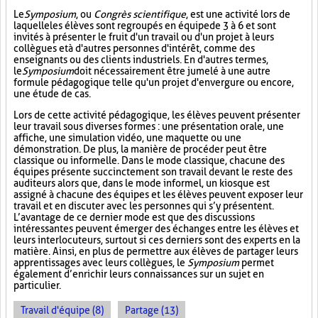
Le
Symposium
, ou
Congrès scientifique
, est une activité lors de
laquelle les élèves sont regroupés en équipe de 3 à 6 et sont
invités à présenter le fruit d'un travail ou d'un projet à leurs
collègues et à d'autres personnes d'intérêt, comme des
enseignants ou des clients industriels. En d'autres termes,
le
Symposium
doit nécessairement être jumelé à une autre
formule pédagogique telle qu'un projet d'envergure ou encore,
une étude de cas.
Lors de cette activité pédagogique, les élèves peuvent présenter
leur travail sous diverses formes : une présentation orale, une
affiche, une simulation vidéo, une maquette ou une
démonstration. De plus, la manière de procéder peut être
classique ou informelle. Dans le mode classique, chacune des
équipes présente succinctement son travail devant le reste des
auditeurs alors que, dans le mode informel, un kiosque est
assigné à chacune des équipes et les élèves peuvent exposer leur
travail et en discuter avec les personnes qui s’y présentent.
L’avantage de ce dernier mode est que des discussions
intéressantes peuvent émerger des échanges entre les élèves et
leurs interlocuteurs, surtout si ces derniers sont des experts en la
matière. Ainsi, en plus de permettre aux élèves de partager leurs
apprentissages avec leurs collègues, le
Symposium
permet
également d’enrichir leurs connaissances sur un sujet en
particulier.
Travail d'équipe (8)
Partage (13)