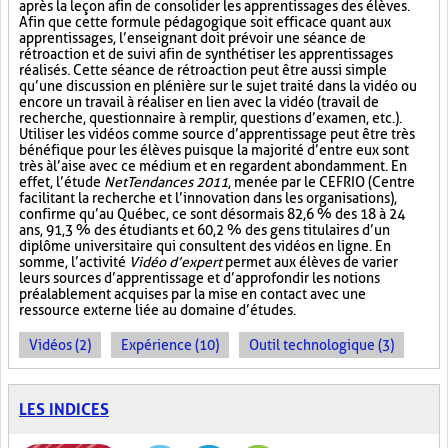
après la leçon afin de consolider les apprentissages des élèves.
Afin que cette formule pédagogique soit efficace quant aux
apprentissages, l’enseignant doit prévoir une séance de
rétroaction et de suivi afin de synthétiser les apprentissages
réalisés. Cette séance de rétroaction peut être aussi simple
qu’une discussion en plénière sur le sujet traité dans la vidéo ou
encore un travail à réaliser en lien avec la vidéo (travail de
recherche, questionnaire à remplir, questions d’examen, etc.).
Utiliser les vidéos comme source d’apprentissage peut être très
bénéfique pour les élèves puisque la majorité d’entre eux sont
très à l’aise avec ce médium et en regardent abondamment. En
effet, l’étude
NetTendances 2011
, menée par le CEFRIO (Centre
facilitant la recherche et l’innovation dans les organisations),
confirme qu’au Québec, ce sont désormais 82,6 % des 18 à 24
ans, 91,3 % des étudiants et 60,2 % des gens titulaires d’un
diplôme universitaire qui consultent des vidéos en ligne. En
somme, l’activité
Vidéo d’expert
permet aux élèves de varier
leurs sources d’apprentissage et d’approfondir les notions
préalablement acquises par la mise en contact avec une
ressource externe liée au domaine d’études.
Vidéos (2)
Expérience (10)
Outil technologique (3)
LES INDICES