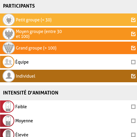
PARTICIPANTS
Petit groupe (< 30)
Moyen groupe (entre 30
et 100)
Grand groupe (> 100)
Équipe
Individuel
INTENSITÉ D'ANIMATION
Faible
Moyenne
Élevée