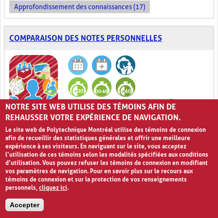
Approfondissement des connaissances (17)
COMPARAISON DES NOTES PERSONNELLES
NOTRE SITE WEB UTILISE DES TÉMOINS AFIN DE
0
REHAUSSER VOTRE EXPÉRIENCE DE NAVIGATION.
Le site web de Polytechnique Montréal utilise des témoins de connexion
Je note, tu notes, puis nous notons!
afin de recueillir des statistiques générales et offrir une meilleure
expérience à ses visiteurs. En naviguant sur le site, vous acceptez
l’utilisation de ces témoins selon les modalités spécifiées aux conditions
La
Comparaison des notes personnelles
est une activité
d’utilisation. Vous pouvez refuser les témoins de connexion en modifiant
pédagogique au cours de laquelle l’élève est amené à comparer
vos paramètres de navigation. Pour en savoir plus sur le recours aux
ses notes personnelles avec un camarade de classe, et ce dans le
témoins de connexion et sur la protection de vos renseignements
but de les compléter et d'y ajouter les informations qui lui ont
personnels,
cliquez ici
.
échappé. Certains élèves ont de la difficulté à prendre des notes
de cours, à sélectionner l’information pertinente lors d’une leçon
Accepter
ou à suivre le rythme de l’enseignant et c’est pourquoi la
Comparaison des notes personnelles
s’avère une méthode