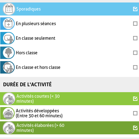
Sporadiques
En plusieurs séances
En classe seulement
Hors classe
En classe et hors classe
DURÉE DE L'ACTIVITÉ
Activités courtes (< 30
minutes)
Activités développées
(Entre 30 et 60 minutes)
Activités élaborées (> 60
minutes)