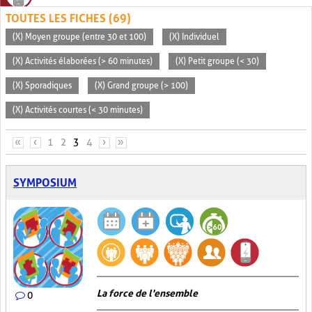
TOUTES LES FICHES (69)
(X) Moyen groupe (entre 30 et 100)
(X) Individuel
(X) Activités élaborées (> 60 minutes)
(X) Petit groupe (< 30)
(X) Sporadiques
(X) Grand groupe (> 100)
(X) Activités courtes (< 30 minutes)
PAGES
«
‹
1
2
3
4
›
»
SYMPOSIUM
La force de l'ensemble
0