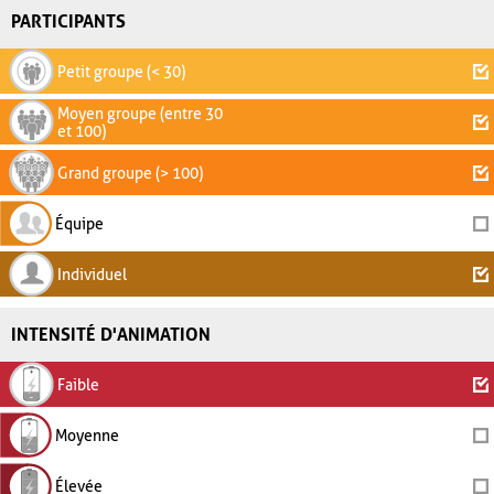
PARTICIPANTS
Petit groupe (< 30)
Moyen groupe (entre 30
et 100)
Grand groupe (> 100)
Équipe
Individuel
INTENSITÉ D'ANIMATION
Faible
Moyenne
Élevée