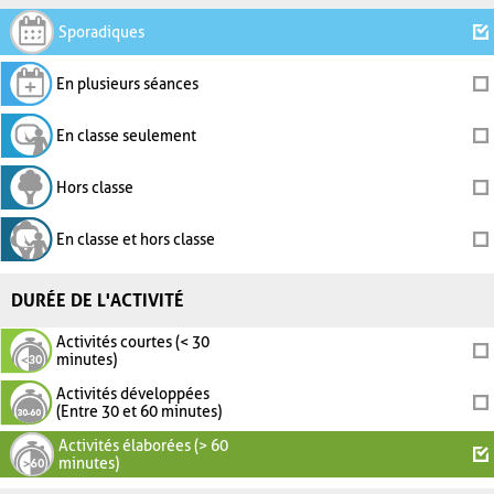
Sporadiques
En plusieurs séances
En classe seulement
Hors classe
En classe et hors classe
DURÉE DE L'ACTIVITÉ
Activités courtes (< 30
minutes)
Activités développées
(Entre 30 et 60 minutes)
Activités élaborées (> 60
minutes)