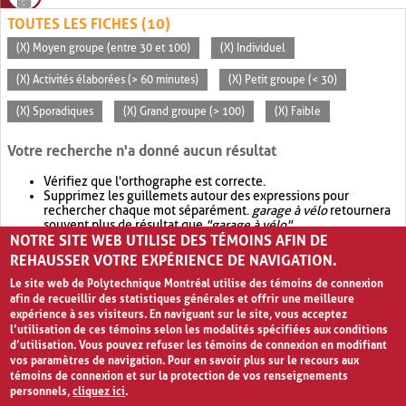
TOUTES LES FICHES (10)
(X) Moyen groupe (entre 30 et 100)
(X) Individuel
(X) Activités élaborées (> 60 minutes)
(X) Petit groupe (< 30)
(X) Sporadiques
(X) Grand groupe (> 100)
(X) Faible
Votre recherche n'a donné aucun résultat
Vérifiez que l'orthographe est correcte.
Supprimez les guillemets autour des expressions pour
rechercher chaque mot séparément.
garage à vélo
retournera
souvent plus de résultat que
"garage à vélo"
.
NOTRE SITE WEB UTILISE DES TÉMOINS AFIN DE
Envisagez d'élargir votre recherche avec
OR
.
garage OR vélo
retournera souvent plus de résultat que
garage à vélo
.
REHAUSSER VOTRE EXPÉRIENCE DE NAVIGATION.
Le site web de Polytechnique Montréal utilise des témoins de connexion
afin de recueillir des statistiques générales et offrir une meilleure
expérience à ses visiteurs. En naviguant sur le site, vous acceptez
l’utilisation de ces témoins selon les modalités spécifiées aux conditions
d’utilisation. Vous pouvez refuser les témoins de connexion en modifiant
vos paramètres de navigation. Pour en savoir plus sur le recours aux
témoins de connexion et sur la protection de vos renseignements
personnels,
cliquez ici
.
Avis de confidentialité et conditions d’utilisation