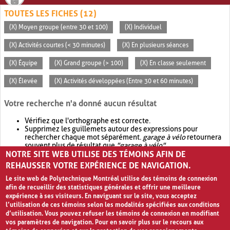
TOUTES LES FICHES (12)
(X) Moyen groupe (entre 30 et 100)
(X) Individuel
(X) Activités courtes (< 30 minutes)
(X) En plusieurs séances
(X) Équipe
(X) Grand groupe (> 100)
(X) En classe seulement
(X) Élevée
(X) Activités développées (Entre 30 et 60 minutes)
Votre recherche n'a donné aucun résultat
Vérifiez que l'orthographe est correcte.
Supprimez les guillemets autour des expressions pour
rechercher chaque mot séparément.
garage à vélo
retournera
souvent plus de résultat que
"garage à vélo"
.
NOTRE SITE WEB UTILISE DES TÉMOINS AFIN DE
Envisagez d'élargir votre recherche avec
OR
.
garage OR vélo
retournera souvent plus de résultat que
garage à vélo
.
REHAUSSER VOTRE EXPÉRIENCE DE NAVIGATION.
Le site web de Polytechnique Montréal utilise des témoins de connexion
afin de recueillir des statistiques générales et offrir une meilleure
expérience à ses visiteurs. En naviguant sur le site, vous acceptez
l’utilisation de ces témoins selon les modalités spécifiées aux conditions
d’utilisation. Vous pouvez refuser les témoins de connexion en modifiant
vos paramètres de navigation. Pour en savoir plus sur le recours aux