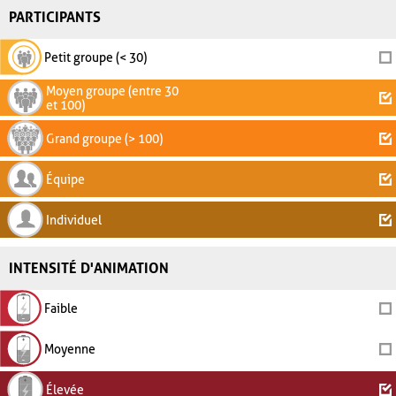
PARTICIPANTS
Petit groupe (< 30)
Moyen groupe (entre 30
et 100)
Grand groupe (> 100)
Équipe
Individuel
INTENSITÉ D'ANIMATION
Faible
Moyenne
Élevée