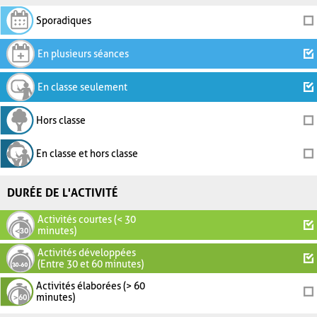
Sporadiques
En plusieurs séances
En classe seulement
Hors classe
En classe et hors classe
DURÉE DE L'ACTIVITÉ
Activités courtes (< 30
minutes)
Activités développées
(Entre 30 et 60 minutes)
Activités élaborées (> 60
minutes)