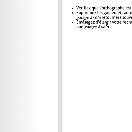
Vérifiez que l'orthographe est
Supprimez les guillemets aut
garage à vélo
retournera souve
Envisagez d'élargir votre rec
que
garage à vélo
.