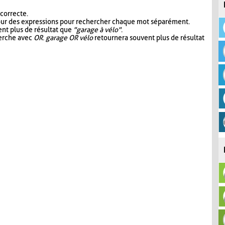
 correcte.
our des expressions pour rechercher chaque mot séparément.
nt plus de résultat que
"garage à vélo"
.
herche avec
OR
.
garage OR vélo
retournera souvent plus de résultat