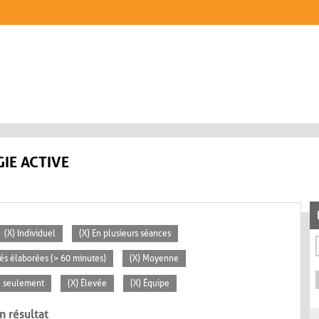
IE ACTIVE
(X) Individuel
(X) En plusieurs séances
ités élaborées (> 60 minutes)
(X) Moyenne
se seulement
(X) Élevée
(X) Équipe
n résultat