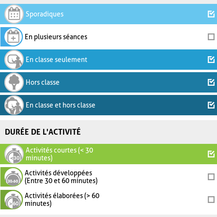
Sporadiques
En plusieurs séances
En classe seulement
Hors classe
En classe et hors classe
DURÉE DE L'ACTIVITÉ
Activités courtes (< 30
minutes)
Activités développées
(Entre 30 et 60 minutes)
Activités élaborées (> 60
minutes)