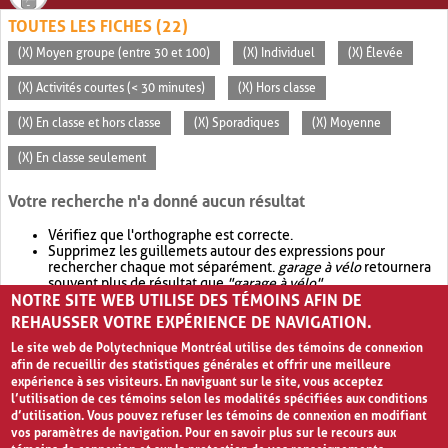
TOUTES LES FICHES (22)
(X) Moyen groupe (entre 30 et 100)
(X) Individuel
(X) Élevée
(X) Activités courtes (< 30 minutes)
(X) Hors classe
(X) En classe et hors classe
(X) Sporadiques
(X) Moyenne
(X) En classe seulement
Votre recherche n'a donné aucun résultat
Vérifiez que l'orthographe est correcte.
Supprimez les guillemets autour des expressions pour
rechercher chaque mot séparément.
garage à vélo
retournera
souvent plus de résultat que
"garage à vélo"
.
NOTRE SITE WEB UTILISE DES TÉMOINS AFIN DE
Envisagez d'élargir votre recherche avec
OR
.
garage OR vélo
retournera souvent plus de résultat que
garage à vélo
.
REHAUSSER VOTRE EXPÉRIENCE DE NAVIGATION.
Le site web de Polytechnique Montréal utilise des témoins de connexion
afin de recueillir des statistiques générales et offrir une meilleure
expérience à ses visiteurs. En naviguant sur le site, vous acceptez
l’utilisation de ces témoins selon les modalités spécifiées aux conditions
d’utilisation. Vous pouvez refuser les témoins de connexion en modifiant
vos paramètres de navigation. Pour en savoir plus sur le recours aux