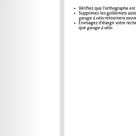
Vérifiez que l'orthographe est
Supprimez les guillemets aut
garage à vélo
retournera souve
Envisagez d'élargir votre rec
que
garage à vélo
.