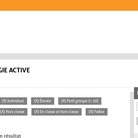
IE ACTIVE
(X) Individuel
(X) Élevée
(X) Petit groupe (< 30)
(X) Hors classe
(X) En classe et hors classe
(X) Faible
n résultat