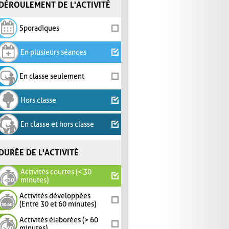
DÉROULEMENT DE L'ACTIVITÉ
Sporadiques
En plusieurs séances
En classe seulement
Hors classe
En classe et hors classe
DURÉE DE L'ACTIVITÉ
Activités courtes (< 30
minutes)
Activités développées
(Entre 30 et 60 minutes)
Activités élaborées (> 60
minutes)