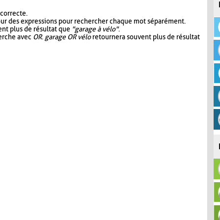
 correcte.
our des expressions pour rechercher chaque mot séparément.
nt plus de résultat que
"garage à vélo"
.
herche avec
OR
.
garage OR vélo
retournera souvent plus de résultat