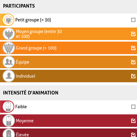
PARTICIPANTS
Petit groupe (< 30)
Moyen groupe (entre 30
et 100)
Grand groupe (> 100)
Équipe
Individuel
INTENSITÉ D'ANIMATION
Faible
Moyenne
Élevée