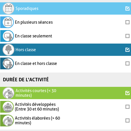
Sporadiques
En plusieurs séances
En classe seulement
Hors classe
En classe et hors classe
DURÉE DE L'ACTIVITÉ
Activités courtes (< 30
minutes)
Activités développées
(Entre 30 et 60 minutes)
Activités élaborées (> 60
minutes)