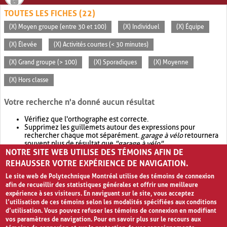
TOUTES LES FICHES (22)
(X) Moyen groupe (entre 30 et 100)
(X) Individuel
(X) Équipe
(X) Élevée
(X) Activités courtes (< 30 minutes)
(X) Grand groupe (> 100)
(X) Sporadiques
(X) Moyenne
(X) Hors classe
Votre recherche n'a donné aucun résultat
Vérifiez que l'orthographe est correcte.
Supprimez les guillemets autour des expressions pour
rechercher chaque mot séparément.
garage à vélo
retournera
souvent plus de résultat que
"garage à vélo"
.
NOTRE SITE WEB UTILISE DES TÉMOINS AFIN DE
Envisagez d'élargir votre recherche avec
OR
.
garage OR vélo
retournera souvent plus de résultat que
garage à vélo
.
REHAUSSER VOTRE EXPÉRIENCE DE NAVIGATION.
Le site web de Polytechnique Montréal utilise des témoins de connexion
afin de recueillir des statistiques générales et offrir une meilleure
expérience à ses visiteurs. En naviguant sur le site, vous acceptez
l’utilisation de ces témoins selon les modalités spécifiées aux conditions
d’utilisation. Vous pouvez refuser les témoins de connexion en modifiant
vos paramètres de navigation. Pour en savoir plus sur le recours aux