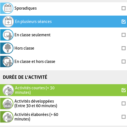
Sporadiques
En plusieurs séances
En classe seulement
Hors classe
En classe et hors classe
DURÉE DE L'ACTIVITÉ
Activités courtes (< 30
minutes)
Activités développées
(Entre 30 et 60 minutes)
Activités élaborées (> 60
minutes)