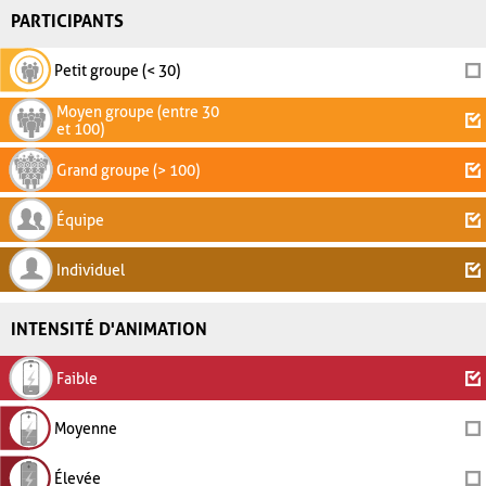
PARTICIPANTS
Petit groupe (< 30)
Moyen groupe (entre 30
et 100)
Grand groupe (> 100)
Équipe
Individuel
INTENSITÉ D'ANIMATION
Faible
Moyenne
Élevée