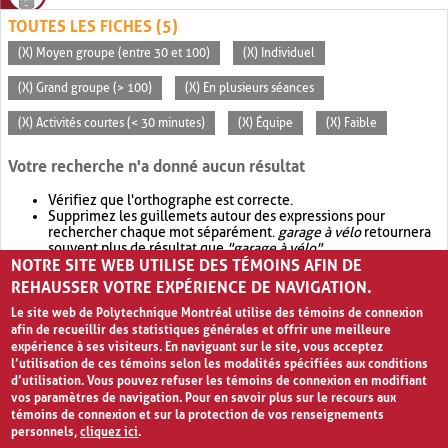
TOUTES LES FICHES (5)
(X) Moyen groupe (entre 30 et 100)
(X) Individuel
(X) Grand groupe (> 100)
(X) En plusieurs séances
(X) Activités courtes (< 30 minutes)
(X) Équipe
(X) Faible
Votre recherche n'a donné aucun résultat
Vérifiez que l'orthographe est correcte.
Supprimez les guillemets autour des expressions pour
rechercher chaque mot séparément.
garage à vélo
retournera
souvent plus de résultat que
"garage à vélo"
.
NOTRE SITE WEB UTILISE DES TÉMOINS AFIN DE
Envisagez d'élargir votre recherche avec
OR
.
garage OR vélo
retournera souvent plus de résultat que
garage à vélo
.
REHAUSSER VOTRE EXPÉRIENCE DE NAVIGATION.
Le site web de Polytechnique Montréal utilise des témoins de connexion
afin de recueillir des statistiques générales et offrir une meilleure
expérience à ses visiteurs. En naviguant sur le site, vous acceptez
l’utilisation de ces témoins selon les modalités spécifiées aux conditions
d’utilisation. Vous pouvez refuser les témoins de connexion en modifiant
vos paramètres de navigation. Pour en savoir plus sur le recours aux
témoins de connexion et sur la protection de vos renseignements
personnels,
cliquez ici
.
Avis de confidentialité et conditions d’utilisation