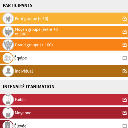
PARTICIPANTS
Petit groupe (< 30)
Moyen groupe (entre 30
et 100)
Grand groupe (> 100)
Équipe
Individuel
INTENSITÉ D'ANIMATION
Faible
Moyenne
Élevée