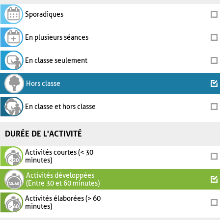
Sporadiques
En plusieurs séances
En classe seulement
Hors classe
En classe et hors classe
DURÉE DE L'ACTIVITÉ
Activités courtes (< 30
minutes)
Activités développées
(Entre 30 et 60 minutes)
Activités élaborées (> 60
minutes)