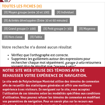
TOUTES LES FICHES (0)
(X) Moyen groupe (entre 30 et 100)
(X) Individuel
(X) Activités développées (Entre 30 et 60 minutes)
(X) Grand groupe (> 100)
(X) Petit groupe (< 30)
(X) Moyenne
(X) Hors classe
(X) Faible
Votre recherche n'a donné aucun résultat
Vérifiez que l'orthographe est correcte.
Supprimez les guillemets autour des expressions pour
rechercher chaque mot séparément.
garage à vélo
retournera
souvent plus de résultat que
"garage à vélo"
.
NOTRE SITE WEB UTILISE DES TÉMOINS AFIN DE
Envisagez d'élargir votre recherche avec
OR
.
garage OR vélo
retournera souvent plus de résultat que
garage à vélo
.
REHAUSSER VOTRE EXPÉRIENCE DE NAVIGATION.
Le site web de Polytechnique Montréal utilise des témoins de connexion
afin de recueillir des statistiques générales et offrir une meilleure
expérience à ses visiteurs. En naviguant sur le site, vous acceptez
l’utilisation de ces témoins selon les modalités spécifiées aux conditions
d’utilisation. Vous pouvez refuser les témoins de connexion en modifiant
vos paramètres de navigation. Pour en savoir plus sur le recours aux