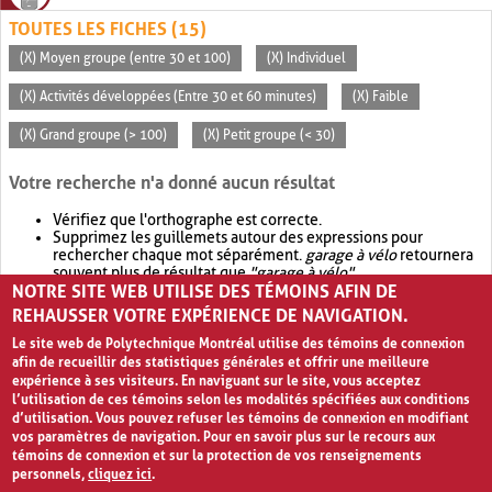
TOUTES LES FICHES (15)
(X) Moyen groupe (entre 30 et 100)
(X) Individuel
(X) Activités développées (Entre 30 et 60 minutes)
(X) Faible
(X) Grand groupe (> 100)
(X) Petit groupe (< 30)
Votre recherche n'a donné aucun résultat
Vérifiez que l'orthographe est correcte.
Supprimez les guillemets autour des expressions pour
rechercher chaque mot séparément.
garage à vélo
retournera
souvent plus de résultat que
"garage à vélo"
.
NOTRE SITE WEB UTILISE DES TÉMOINS AFIN DE
Envisagez d'élargir votre recherche avec
OR
.
garage OR vélo
retournera souvent plus de résultat que
garage à vélo
.
REHAUSSER VOTRE EXPÉRIENCE DE NAVIGATION.
Le site web de Polytechnique Montréal utilise des témoins de connexion
afin de recueillir des statistiques générales et offrir une meilleure
expérience à ses visiteurs. En naviguant sur le site, vous acceptez
l’utilisation de ces témoins selon les modalités spécifiées aux conditions
d’utilisation. Vous pouvez refuser les témoins de connexion en modifiant
vos paramètres de navigation. Pour en savoir plus sur le recours aux
témoins de connexion et sur la protection de vos renseignements
personnels,
cliquez ici
.
Avis de confidentialité et conditions d’utilisation