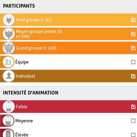
PARTICIPANTS
Petit groupe (< 30)
Moyen groupe (entre 30
et 100)
Grand groupe (> 100)
Équipe
Individuel
INTENSITÉ D'ANIMATION
Faible
Moyenne
Élevée