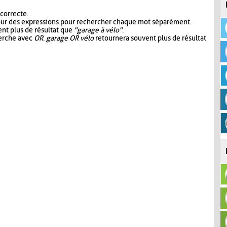
 correcte.
our des expressions pour rechercher chaque mot séparément.
nt plus de résultat que
"garage à vélo"
.
herche avec
OR
.
garage OR vélo
retournera souvent plus de résultat