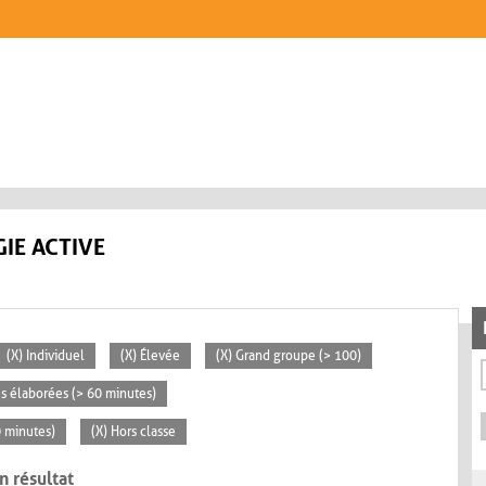
IE ACTIVE
(X) Individuel
(X) Élevée
(X) Grand groupe (> 100)
tés élaborées (> 60 minutes)
0 minutes)
(X) Hors classe
n résultat