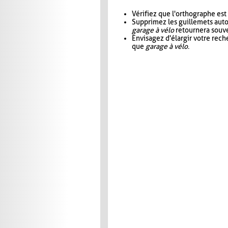
Vérifiez que l'orthographe est
Supprimez les guillemets aut
garage à vélo
retournera souve
Envisagez d'élargir votre rec
que
garage à vélo
.