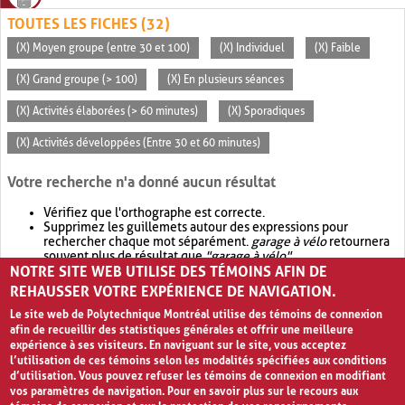
TOUTES LES FICHES (32)
(X) Moyen groupe (entre 30 et 100)
(X) Individuel
(X) Faible
(X) Grand groupe (> 100)
(X) En plusieurs séances
(X) Activités élaborées (> 60 minutes)
(X) Sporadiques
(X) Activités développées (Entre 30 et 60 minutes)
Votre recherche n'a donné aucun résultat
Vérifiez que l'orthographe est correcte.
Supprimez les guillemets autour des expressions pour
rechercher chaque mot séparément.
garage à vélo
retournera
souvent plus de résultat que
"garage à vélo"
.
NOTRE SITE WEB UTILISE DES TÉMOINS AFIN DE
Envisagez d'élargir votre recherche avec
OR
.
garage OR vélo
retournera souvent plus de résultat que
garage à vélo
.
REHAUSSER VOTRE EXPÉRIENCE DE NAVIGATION.
Le site web de Polytechnique Montréal utilise des témoins de connexion
afin de recueillir des statistiques générales et offrir une meilleure
expérience à ses visiteurs. En naviguant sur le site, vous acceptez
l’utilisation de ces témoins selon les modalités spécifiées aux conditions
d’utilisation. Vous pouvez refuser les témoins de connexion en modifiant
vos paramètres de navigation. Pour en savoir plus sur le recours aux