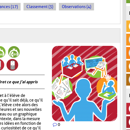
ances (17)
Classement (3)
Observations (4)
 et ce que j’ai appris
t à l’élève de
 qu’il sait déjà, ce qu’il
 L’élève crée alors des
ieures et ses nouvelles
leau ou un graphique
ontexte, dans la mesure
ses idées en fonction de
0
 curiosité et de ce qu’il