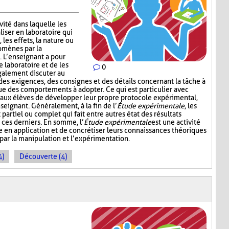
vité dans laquelle les
iser en laboratoire qui
 les effets, la nature ou
omènes par la
 L’enseignant a pour
e laboratoire et de les
0
galement discuter au
 des exigences, des consignes et des détails concernant la tâche à
ue des comportements à adopter. Ce qui est particulier avec
nt aux élèves de développer leur propre protocole expérimental,
seignant. Généralement, à la fin de l’
Étude expérimentale
, les
partiel ou complet qui fait entre autres état des résultats
 ces derniers. En somme, l’
Étude expérimentale
est une activité
 en application et de concrétiser leurs connaissances théoriques
 par la manipulation et l’expérimentation.
4)
Découverte (4)