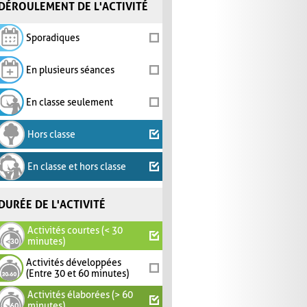
DÉROULEMENT DE L'ACTIVITÉ
Sporadiques
En plusieurs séances
En classe seulement
Hors classe
En classe et hors classe
DURÉE DE L'ACTIVITÉ
Activités courtes (< 30
minutes)
Activités développées
(Entre 30 et 60 minutes)
Activités élaborées (> 60
minutes)