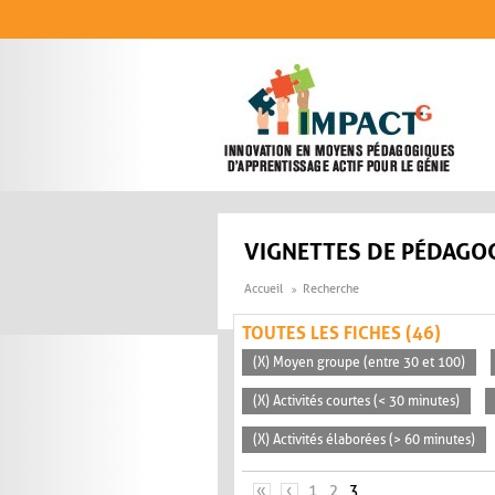
Aller au contenu principal
VIGNETTES DE PÉDAGOG
Accueil
Recherche
TOUTES LES FICHES (46)
(X) Moyen groupe (entre 30 et 100)
(X) Activités courtes (< 30 minutes)
(X) Activités élaborées (> 60 minutes)
PAGES
«
‹
1
2
3