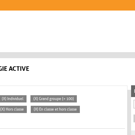
IE ACTIVE
(X) Individuel
(X) Grand groupe (> 100)
(X) Hors classe
(X) En classe et hors classe