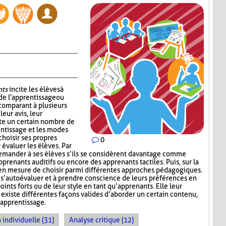
nts
incite les élèves à
de l'apprentissage ou
 comparant à plusieurs
leur avis, leur
ste un certain nombre de
entissage et les modes
choisir ses propres
0
 évaluer les élèves. Par
emander à ses élèves s’ils se considèrent davantage comme
pprenants auditifs ou encore des apprenants tactiles. Puis, sur la
rs en mesure de choisir parmi différentes approches pédagogiques.
à s’autoévaluer et à prendre conscience de leurs préférences en
ints forts ou de leur style en tant qu’apprenants. Elle leur
existe différentes façons valides d’aborder un certain contenu,
’apprentissage.
 individuelle (31)
Analyse critique (12)