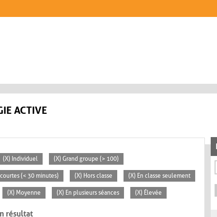
IE ACTIVE
(X) Individuel
(X) Grand groupe (> 100)
s courtes (< 30 minutes)
(X) Hors classe
(X) En classe seulement
(X) Moyenne
(X) En plusieurs séances
(X) Élevée
n résultat