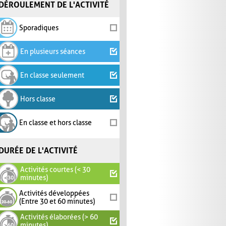
DÉROULEMENT DE L'ACTIVITÉ
Sporadiques
En plusieurs séances
En classe seulement
Hors classe
En classe et hors classe
DURÉE DE L'ACTIVITÉ
Activités courtes (< 30
minutes)
Activités développées
(Entre 30 et 60 minutes)
Activités élaborées (> 60
minutes)