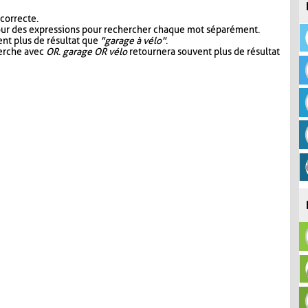
 correcte.
our des expressions pour rechercher chaque mot séparément.
nt plus de résultat que
"garage à vélo"
.
herche avec
OR
.
garage OR vélo
retournera souvent plus de résultat