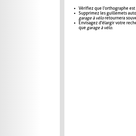
Vérifiez que l'orthographe est
Supprimez les guillemets aut
garage à vélo
retournera souve
Envisagez d'élargir votre rec
que
garage à vélo
.