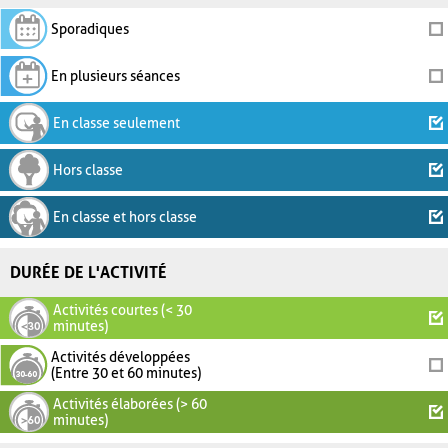
Sporadiques
En plusieurs séances
En classe seulement
Hors classe
En classe et hors classe
DURÉE DE L'ACTIVITÉ
Activités courtes (< 30
minutes)
Activités développées
(Entre 30 et 60 minutes)
Activités élaborées (> 60
minutes)