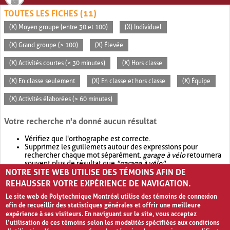
TOUTES LES FICHES (11)
(X) Moyen groupe (entre 30 et 100)
(X) Individuel
(X) Grand groupe (> 100)
(X) Élevée
(X) Activités courtes (< 30 minutes)
(X) Hors classe
(X) En classe seulement
(X) En classe et hors classe
(X) Équipe
(X) Activités élaborées (> 60 minutes)
Votre recherche n'a donné aucun résultat
Vérifiez que l'orthographe est correcte.
Supprimez les guillemets autour des expressions pour
rechercher chaque mot séparément.
garage à vélo
retournera
souvent plus de résultat que
"garage à vélo"
.
NOTRE SITE WEB UTILISE DES TÉMOINS AFIN DE
Envisagez d'élargir votre recherche avec
OR
.
garage OR vélo
retournera souvent plus de résultat que
garage à vélo
.
REHAUSSER VOTRE EXPÉRIENCE DE NAVIGATION.
Le site web de Polytechnique Montréal utilise des témoins de connexion
afin de recueillir des statistiques générales et offrir une meilleure
expérience à ses visiteurs. En naviguant sur le site, vous acceptez
l’utilisation de ces témoins selon les modalités spécifiées aux conditions