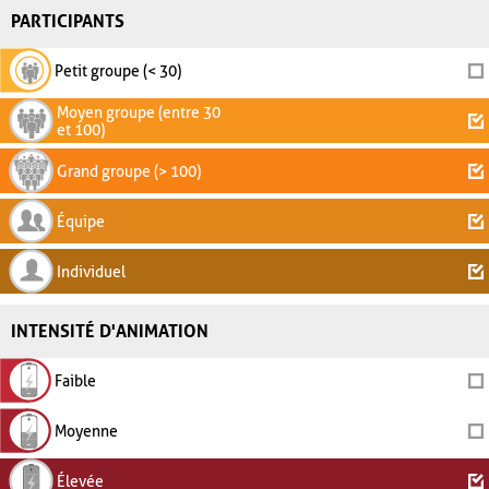
PARTICIPANTS
Petit groupe (< 30)
Moyen groupe (entre 30
et 100)
Grand groupe (> 100)
Équipe
Individuel
INTENSITÉ D'ANIMATION
Faible
Moyenne
Élevée