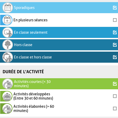
Sporadiques
En plusieurs séances
En classe seulement
Hors classe
En classe et hors classe
DURÉE DE L'ACTIVITÉ
Activités courtes (< 30
minutes)
Activités développées
(Entre 30 et 60 minutes)
Activités élaborées (> 60
minutes)