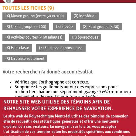
TOUTES LES FICHES (9)
(X) Moyen groupe (entre 30 et 100)
(X) Individuel
(X) Grand groupe (> 100)
(X) Élevée
(X) Petit groupe (< 30)
(X) Activités courtes (< 30 minutes)
(X) Sporadiques
(X) Hors classe
(X) En classe et hors classe
(X) En classe seulement
Votre recherche n'a donné aucun résultat
Vérifiez que l'orthographe est correcte.
Supprimez les guillemets autour des expressions pour
rechercher chaque mot séparément.
garage à vélo
retournera
souvent plus de résultat que
"garage à vélo"
.
NOTRE SITE WEB UTILISE DES TÉMOINS AFIN DE
Envisagez d'élargir votre recherche avec
OR
.
garage OR vélo
retournera souvent plus de résultat que
garage à vélo
.
REHAUSSER VOTRE EXPÉRIENCE DE NAVIGATION.
Le site web de Polytechnique Montréal utilise des témoins de connexion
afin de recueillir des statistiques générales et offrir une meilleure
expérience à ses visiteurs. En naviguant sur le site, vous acceptez
l’utilisation de ces témoins selon les modalités spécifiées aux conditions