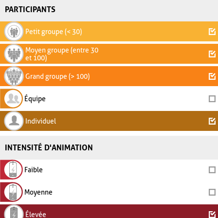
PARTICIPANTS
Petit groupe (< 30)
Moyen groupe (entre 30
et 100)
Grand groupe (> 100)
Équipe
Individuel
INTENSITÉ D'ANIMATION
Faible
Moyenne
Élevée